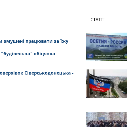
СТАТТІ
и змушені працювати за їжу
 "будівельна" обіцянка
оверхівок Сіверськодонецька -