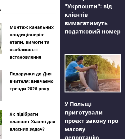
"Укрпошти": від
Ь
клієнтів
вимагатимуть
Монтаж канальних
податковий номер
кондиціонерів:
етапи, вимоги та
особливості
встановлення
Подарунки до Дня
вчителя: вивчаємо
тренди 2026 року
У Польщі
приготували
Як підібрати
проєкт закону про
планшет Xiaomi для
масову
власних задач?
депортацію