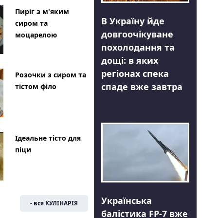
Пиріг з м'яким
В Україну йде
сиром та
довгоочікуване
моцарелою
похолодання та
дощі: в яких
регіонах спека
Розочки з сиром та
спаде вже завтра
тістом філо
Ідеальне тісто для
піци
Українська
- вся КУЛІНАРІЯ
балістика FP-7 вже