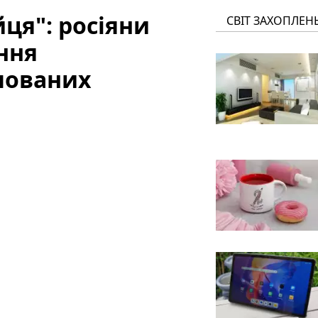
ця": росіяни
СВІТ ЗАХОПЛЕН
ння
пованих