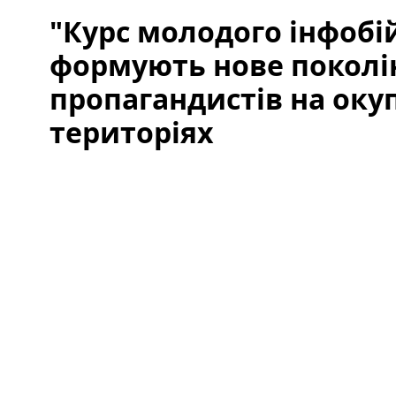
"Курс молодого інфобій
формують нове поколі
пропагандистів на оку
територіях