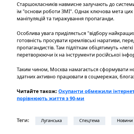
Старшокласників навмисне залучають до систем
їм "основи роботи ЗМІ". Однак ключова мета цих 
маніпуляцій та тиражування пропаганди.
Особлива увага приділяється "відбору найкращих"
готовність просувати кремлівські наративи, пере
пропагандистів. Там підліткам обіцятимуть «легкі 
перетворюючи їх на інструменти російської інф
Таким чином, Москва намагається сформувати но
здатних активно працювати в соцмережах, блогах
Читайте також:
Окупанти обмежили інтернет
порівнюють життя з 90-ми
Теги:
Луганська
Спецтема
Новини 