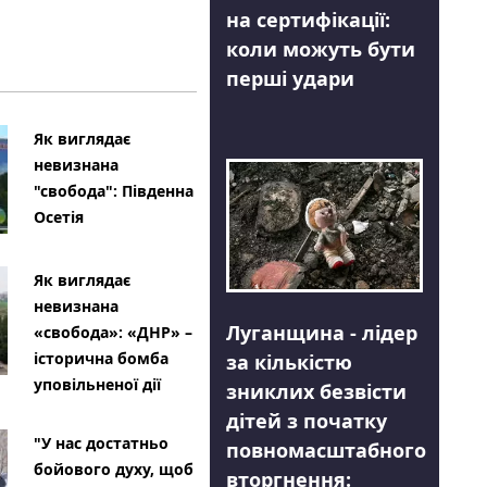
на сертифікації:
коли можуть бути
перші удари
Як виглядає
невизнана
"свобода": Південна
Осетія
Як виглядає
невизнана
Луганщина - лідер
«свобода»: «ДНР» –
історична бомба
за кількістю
уповільненої дії
зниклих безвісти
дітей з початку
"У нас достатньо
повномасштабного
бойового духу, щоб
вторгнення: