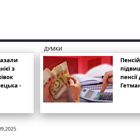
ДУМКИ
казали
Пенсій
ієї з
підвищ
хівок
пенсії 
ецька -
Гетма
09.2025