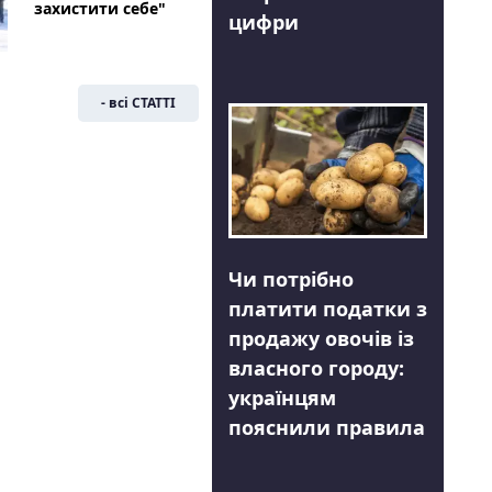
захистити себе"
цифри
- всі СТАТТІ
Чи потрібно
платити податки з
продажу овочів із
власного городу:
українцям
пояснили правила