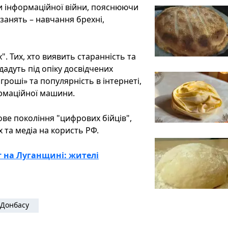
и інформаційної війни, пояснюючи
занять – навчання брехні,
. Тих, хто виявить старанність та
дадуть під опіку досвідчених
гроші» та популярність в інтернеті,
ормаційної машини.
ве покоління "цифрових бійців",
 та медіа на користь РФ.
 на Луганщині: жителі
Донбасу