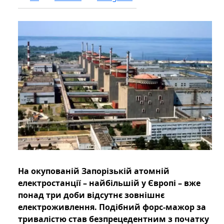
На окупованій Запорізькій атомній
електростанції – найбільшій у Європі – вже
понад три доби відсутнє зовнішнє
електроживлення. Подібний форс-мажор за
тривалістю став безпрецедентним з початку