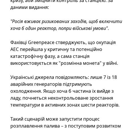
кризу, аби зміцнити контроль за станцією. За
даними видання:
"Росія вживає ризикованих заходів, щоб включити
хоча б один реактор, попри військові умови"
.
Фахівці Greenpeace стверджують, що окупація
АЕС перейшла у критичну та потенційно
катастрофічну фазу, а сама станція
використовується як "розмінна монета" у війні.
Українські джерела повідомляють: лише 7 із 18
аварійних генераторів підтримують
охолодження. Якщо хоча б частина їх вийде з
ладу, почнеться неконтрольоване зростання
температури в активних зонах шести реакторів.
Такий сценарій може запустити процес
розплавлення палива – з поступовим розвитком