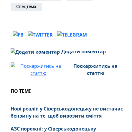
Спецтема
Додати коментар
Поскаржитись на
статтю
ПО ТЕМІ
Нові реалії: у Сіверськодонецьку не вистачає
бензину на те, щоб вивозити сміття
АЗС порожні: у Сіверськодонецьку