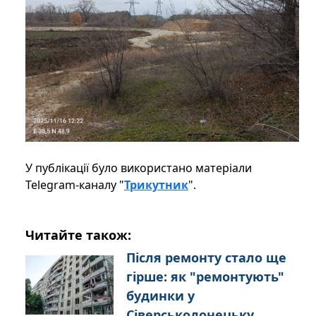
У публікації було використано матеріали
Telegram-каналу "
Трикутник
".
Читайте також:
Після ремонту стало ще
гірше: як "ремонтують"
будинки у
Сіверськодонецьку