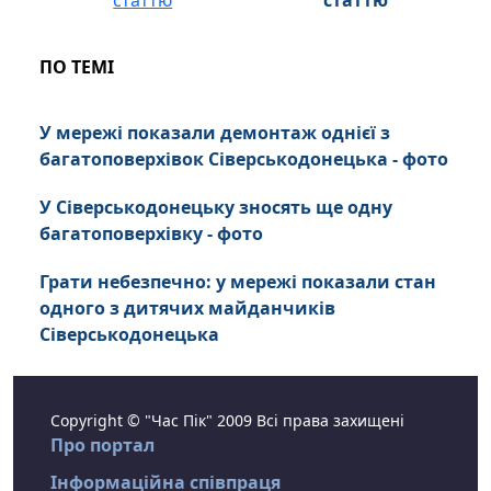
статтю
ПО ТЕМІ
У мережі показали демонтаж однієї з
багатоповерхівок Сіверськодонецька - фото
У Сіверськодонецьку зносять ще одну
багатоповерхівку - фото
Грати небезпечно: у мережі показали стан
одного з дитячих майданчиків
Сіверськодонецька
Copyright © "Час Пік" 2009 Всі права захищені
Про портал
Інформаційна співпраця