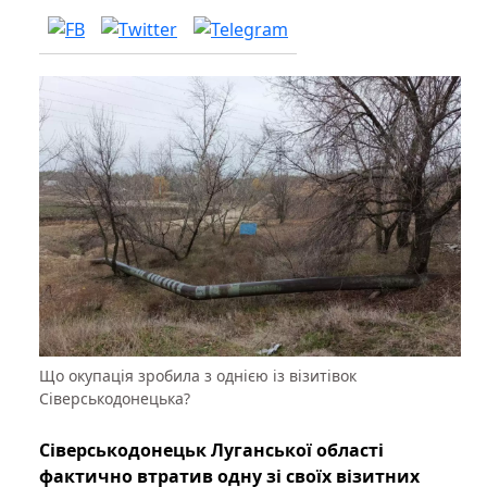
Що окупація зробила з однією із візитівок
Сіверськодонецька?
Сіверськодонецьк Луганської області
фактично втратив одну зі своїх візитних