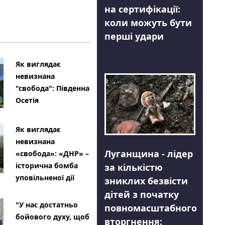
на сертифікації:
коли можуть бути
перші удари
Як виглядає
невизнана
"свобода": Південна
Осетія
Як виглядає
невизнана
Луганщина - лідер
«свобода»: «ДНР» –
історична бомба
за кількістю
уповільненої дії
зниклих безвісти
дітей з початку
"У нас достатньо
повномасштабного
бойового духу, щоб
вторгнення: