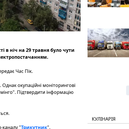
і в ніч на 29 травня було чути
електропостачанням.
редає Час Пік.
 Однак окупаційні моніторингові
мінго". Підтвердити інформацію
ься.
КУЛІНАРІЯ
-каналу "
Трикутник
".