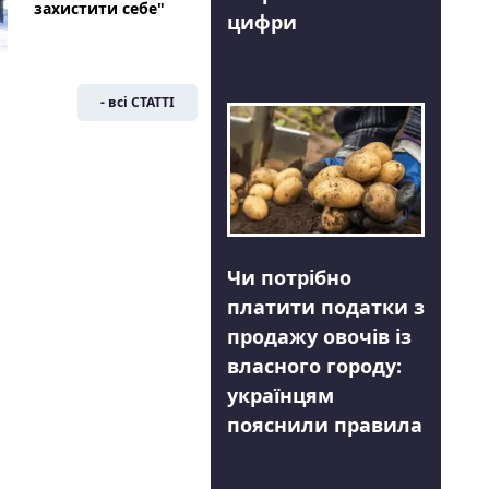
захистити себе"
цифри
- всі СТАТТІ
Чи потрібно
платити податки з
продажу овочів із
власного городу:
українцям
пояснили правила