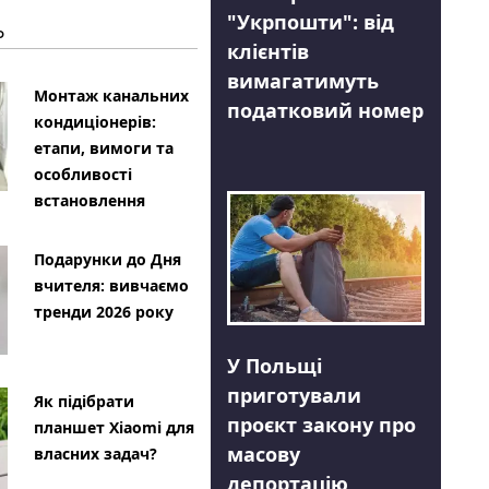
"Укрпошти": від
Ь
клієнтів
вимагатимуть
Монтаж канальних
податковий номер
кондиціонерів:
етапи, вимоги та
особливості
встановлення
Подарунки до Дня
вчителя: вивчаємо
тренди 2026 року
У Польщі
приготували
Як підібрати
проєкт закону про
планшет Xiaomi для
масову
власних задач?
депортацію