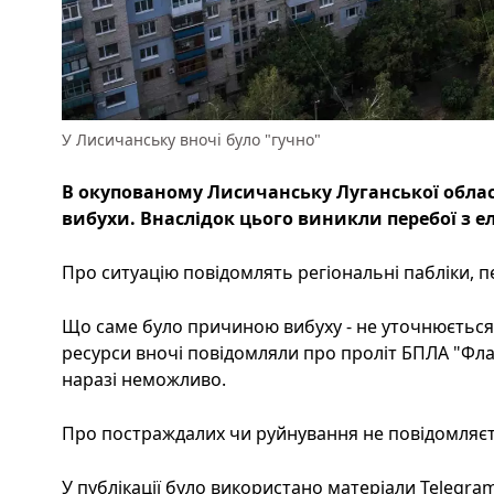
У Лисичанську вночі було "гучно"
В окупованому Лисичанську Луганської област
вибухи. Внаслідок цього виникли перебої з 
Про ситуацію повідомлять регіональні пабліки, пе
Що саме було причиною вибуху - не уточнюється.
ресурси вночі повідомляли про проліт БПЛА "Фла
наразі неможливо.
Про постраждалих чи руйнування не повідомляєт
У публікації було використано матеріали Telegram