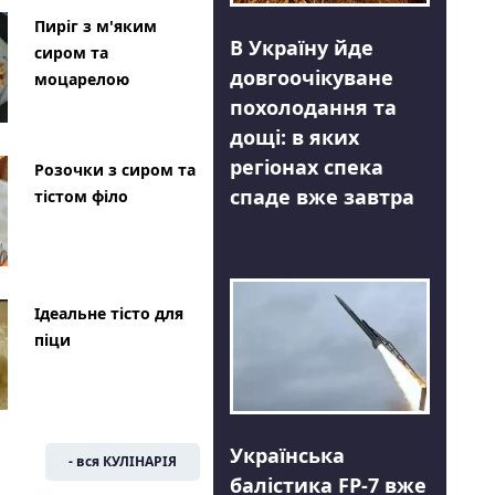
Пиріг з м'яким
В Україну йде
сиром та
довгоочікуване
моцарелою
похолодання та
дощі: в яких
регіонах спека
Розочки з сиром та
спаде вже завтра
тістом філо
Ідеальне тісто для
піци
Українська
- вся КУЛІНАРІЯ
балістика FP-7 вже