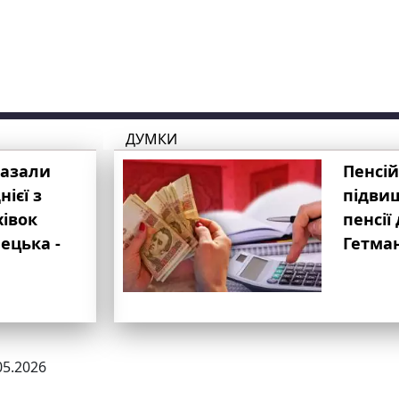
ДУМКИ
казали
Пенсій
ієї з
підвищ
хівок
пенсії 
ецька -
Гетма
05.2026