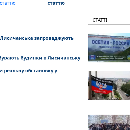
статтю
СТАТТІ
х Лисичанська запроваджують
ребувають будинки в Лисичанську
и реальну обстановку у