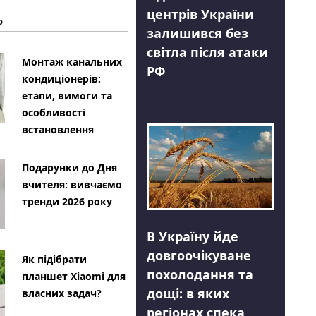
центрів України
Ь
залишився без
світла після атаки
Монтаж канальних
РФ
кондиціонерів:
етапи, вимоги та
особливості
встановлення
Подарунки до Дня
вчителя: вивчаємо
тренди 2026 року
В Україну йде
довгоочікуване
Як підібрати
похолодання та
планшет Xiaomi для
дощі: в яких
власних задач?
регіонах спека