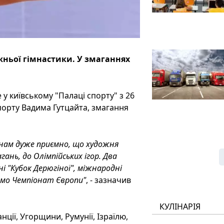
ожньої гімнастики. У змаганнях
у київському "Палаці спорту" з 26
спорту Вадима Гутцайта, змагання
е нам дуже приємно, що художня
нь, до Олімпійських ігор. Два
ні "Кубок Дерюгіної", міжнародні
имо Чемпіонат Європи"
, - зазначив
КУЛІНАРІЯ
нції, Угорщини, Румунії, Ізраїлю,