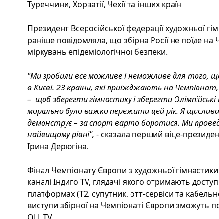
Туреччини, Хорватії, Чехії та інших країн
Президент Всеросійської федерації художньої гі
раніше повідомляла, що збірна Росії не поїде на
міркувань епідеміологічної безпеки.
"Ми зробили все можливе і неможливе для того, що
в Києві. 23 країни, які приїжджають на Чемпіона
– щоб зберегти гімнастику і зберегти Олімпійські і
морально було важко пережити цей рік. Я щаслива 
демонструє – за спорт варто боротися. Ми прове
найвищому рівні",
- сказала перший віце-президен
Ірина Дерюгіна.
Фінал Чемпіонату Європи з художньої гімнастики
каналі Індиго TV, глядачі якого отримають доступ 
платформах (Т2, супутник, отт-сервіси та кабельне
виступи збірної на Чемпіонаті Європи зможуть 
OLL.TV.