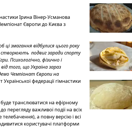
мнастики Ірина Вінер-Усманова
 Чемпіонат Європи до Києва з
б ці змагання відбулися цього року
т, створюють подвиг заради спорту
гри. Психологічно, фізично і
від того, що Україна зараз
демо Чемпіонат Європи на
т Української федерації гімнастики
 буде транслюватися на ефірному
до перегляду важливої події на всіх
 телебачення), а повну версію і всі
подивитися користувачі платформи