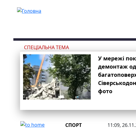
Перейти до основного вмісту
СПЕЦІАЛЬНА ТЕМА
У мережі по
демонтаж одн
багатоповер
Сіверськодон
фото
СПОРТ
11:09, 26.11