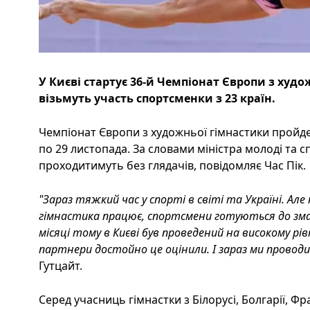
У Києві стартує 36-й Чемпіонат Європи з худ
візьмуть участь спортсменки з 23 країн.
Чемпіонат Європи з художньої гімнастики пройде 
по 29 листопада. За словами міністра молоді та 
проходитимуть без глядачів, повідомляє Час Пік.
"Зараз тяжкий час у спорті в світі та Україні. Ал
гімнастика працює, спортсмени готуються до змага
місяці тому в Києві був проведений на високому рів
партнери достойно це оцінили. І зараз ми провод
Гутцайт.
Серед учасниць гімнастки з Білорусі, Болгарії, Фра