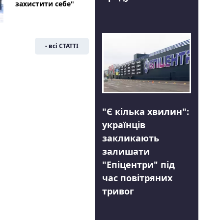
захистити себе"
- всі СТАТТІ
"Є кілька хвилин":
українців
закликають
залишати
"Епіцентри" під
час повітряних
тривог