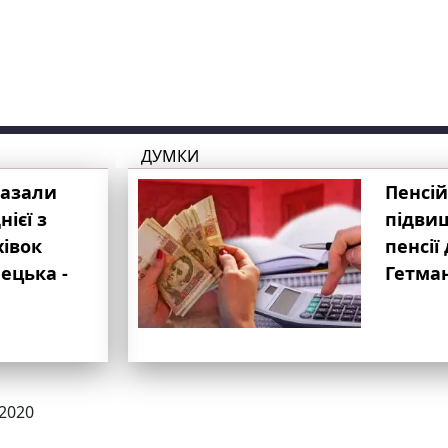
ДУМКИ
казали
Пенсій
ієї з
підвищ
хівок
пенсії 
ецька -
Гетма
.2020