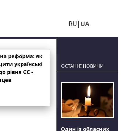
RU
UA
на реформа: як
ити українські
ОСТАННІ НОВИНИ
до рівня ЄС -
нцев
Один із обласних