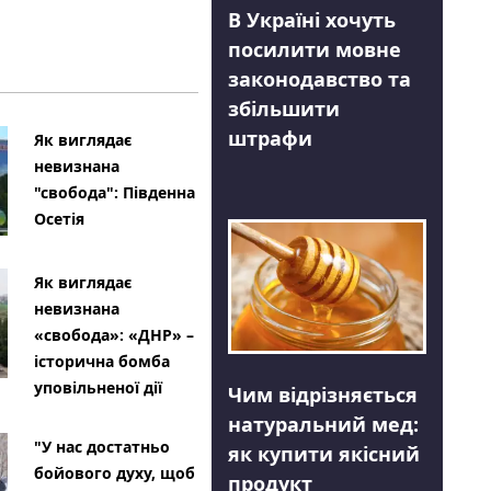
В Україні хочуть
посилити мовне
законодавство та
збільшити
штрафи
Як виглядає
невизнана
"свобода": Південна
Осетія
Як виглядає
невизнана
«свобода»: «ДНР» –
історична бомба
уповільненої дії
Чим відрізняється
натуральний мед:
"У нас достатньо
як купити якісний
бойового духу, щоб
продукт