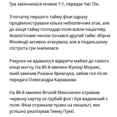
Гра закінчилася нічиєю 1:1, передає Час Пік.
З початку першого тайму фіни одразу
продемонстрували кілька небезпечних атак, але
до кінця тайму господарі поля взяли ініціативу.
Аналогічним чином почався другий тайм: збірна
Фінляндії активно атакувала, але в подальшому
гострота гри знизилася.
Рахунок не вдавалося відкрити майже до самого
кінця матчу. На 80-й хвилині Жуніор Мораес,
який замінив Романа Яремчука, забив гол після
передачі Олександра Караваєва.
На 88-й хвилині Віталій Миколенко отримав
червону картку за грубий фол і був видалений з
поля. Фіни отримали право на пенальті, яке
успішно реалізував Теему Пуккі.