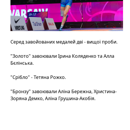
Серед завойованих медалей дві - вищої проби.
"Золото" завоювали Ірина Коляденко та Алла
Бєлінська.
"Срібло" - Тетяна Рожко.
"Бронзу" завоювали Аліна Бережна, Христина-
Зоряна Демко, Аліна Грушина-Акобія.