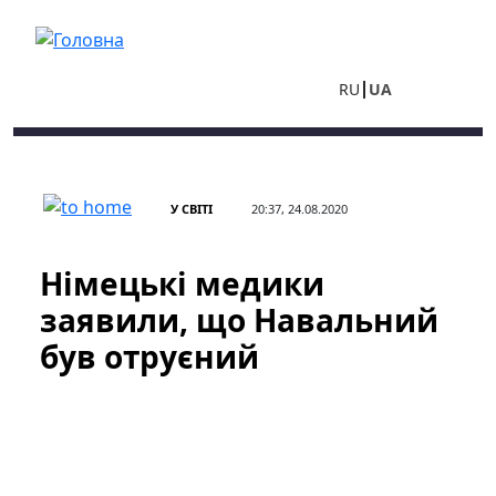
Перейти до основного вмісту
RU
UA
У СВІТІ
20:37, 24.08.2020
Німецькі медики
заявили, що Навальний
був отруєний