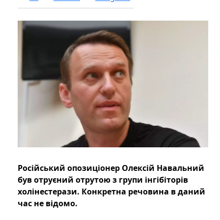
Російський опозиціонер Олексій Навальний
був отруєний отрутою з групи інгібіторів
холінестерази. Конкретна речовина в даний
час не відомо.