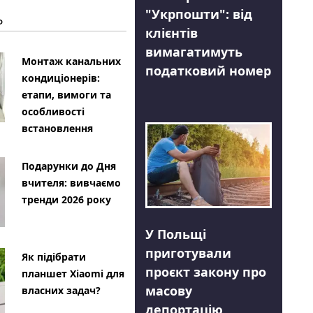
"Укрпошти": від
Ь
клієнтів
вимагатимуть
Монтаж канальних
податковий номер
кондиціонерів:
етапи, вимоги та
особливості
встановлення
Подарунки до Дня
вчителя: вивчаємо
тренди 2026 року
У Польщі
приготували
Як підібрати
проєкт закону про
планшет Xiaomi для
масову
власних задач?
депортацію