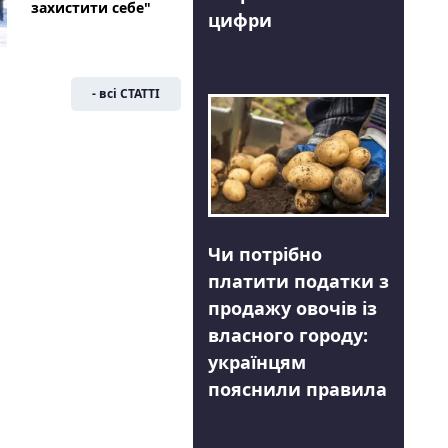
захистити себе"
цифри
- всі СТАТТІ
Чи потрібно
платити податки з
продажу овочів із
власного городу:
українцям
пояснили правила