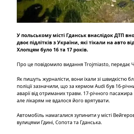
У польському місті Гданськ внаслідок ДТП вно
двоє підлітків з України, які тікали на авто ві
Хлопцям було 16 та 17 років.
Про це повідомило видання Trojmiasto, передає Ч
Як пишуть журналісти, вони їхали зі швидкістю бл
поліції зазначили, що за кермом Audi був 16-річн
аварії від отриманих травм. 17-річного пасажира
але лікарям не вдалося його врятувати.
Автомобіль намагалися зупинити у місті Вейгеров
вулицями Гдині, Сопота та Гданська.