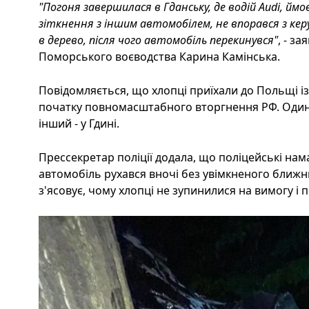
"Погоня завершилася в Гданську, де водій Audi, йм
зіткнення з іншим автомобілем, не впорався з керув
в дерево, після чого автомобіль перекинувся"
, - з
Поморського воєводства Карина Камінська.
Повідомляється, що хлопці приїхали до Польщі із
початку повномасштабного вторгнення РФ. Один і
інший - у Гдині.
Прессекретар поліції додала, що поліцейські нам
автомобіль рухався вночі без увімкненого ближнь
з'ясовує, чому хлопці не зупинилися на вимогу і п