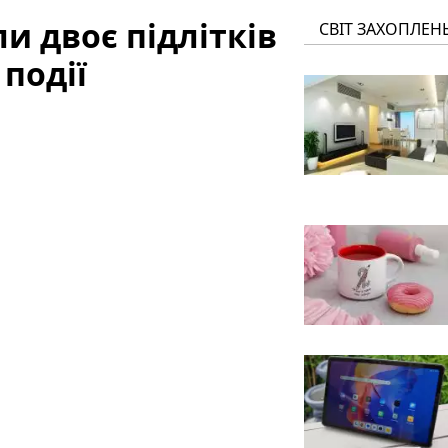
и двоє підлітків
СВІТ ЗАХОПЛЕН
 події