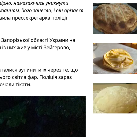
овірно, намагаючись уникнути
анням, його занесло, і він врізався
аявила прессекретарка поліції
 Запорізької області України на
з них жив у місті Вейгерово,
агалися зупинити їх через те, що
ого світла фар. Поліція зараз
очали тікати.