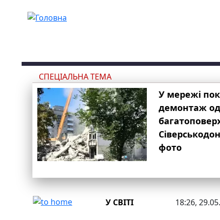
Перейти до основного вмісту
СПЕЦІАЛЬНА ТЕМА
У мережі по
демонтаж одн
багатоповер
Сіверськодон
фото
У СВІТІ
18:26, 29.05