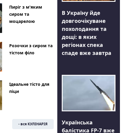
Пиріг з м'яким
В Україну йде
сиром та
довгоочікуване
моцарелою
похолодання та
дощі: в яких
регіонах спека
Розочки з сиром та
спаде вже завтра
тістом філо
Ідеальне тісто для
піци
Українська
- вся КУЛІНАРІЯ
балістика FP-7 вже