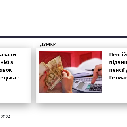
ДУМКИ
казали
Пенсій
ієї з
підвищ
хівок
пенсії 
ецька -
Гетма
.2024