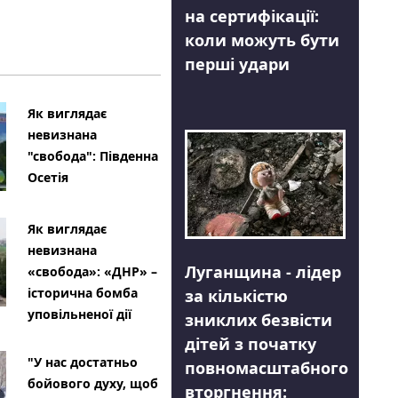
на сертифікації:
коли можуть бути
перші удари
Як виглядає
невизнана
"свобода": Південна
Осетія
Як виглядає
невизнана
Луганщина - лідер
«свобода»: «ДНР» –
історична бомба
за кількістю
уповільненої дії
зниклих безвісти
дітей з початку
"У нас достатньо
повномасштабного
бойового духу, щоб
вторгнення: