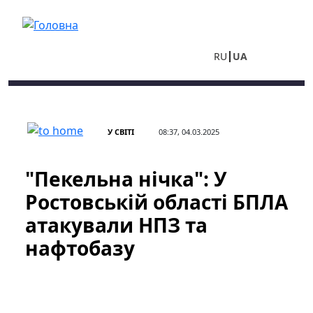
Перейти до основного вмісту
RU
UA
У СВІТІ
08:37, 04.03.2025
"Пекельна нічка": У
Ростовській області БПЛА
атакували НПЗ та
нафтобазу