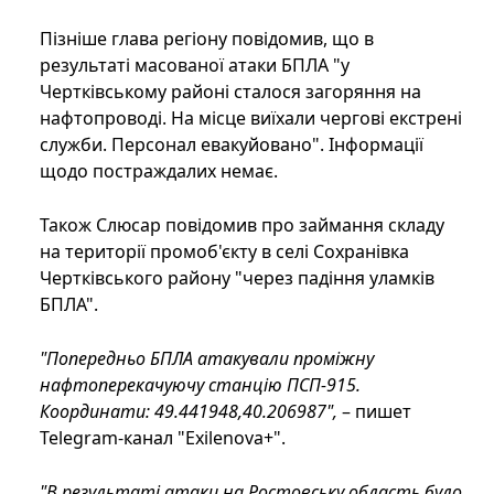
Пізніше глава регіону повідомив, що в
результаті масованої атаки БПЛА "у
Чертківському районі сталося загоряння на
нафтопроводі. На місце виїхали чергові екстрені
служби. Персонал евакуйовано". Інформації
щодо постраждалих немає.
Також Слюсар повідомив про займання складу
на території промоб'єкту в селі Сохранівка
Чертківського району "через падіння уламків
БПЛА".
"Попередньо БПЛА атакували проміжну
нафтоперекачуючу станцію ПСП-915.
Координати: 49.441948,40.206987",
– пишет
Telegram-канал "Exilenova+".
"В результаті атаки на Ростовську область було