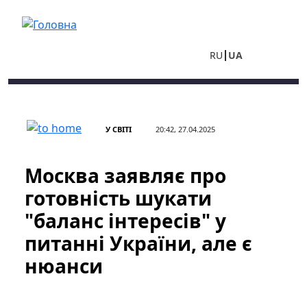
Перейти до основного вмісту
RU
UA
У СВІТІ
20:42, 27.04.2025
Москва заявляє про
готовність шукати
"баланс інтересів" у
питанні України, але є
нюанси