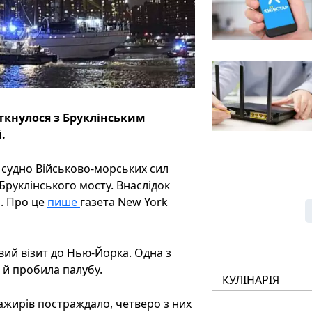
ткнулося з Бруклінським
.
 судно Військово-морських сил
Бруклінського мосту. Внаслідок
. Про це
пише
газета New York
ий візит до Нью-Йорка. Одна з
 й пробила палубу.
КУЛІНАРІЯ
ажирів постраждало, четверо з них