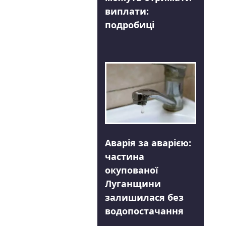
виплати:
подробиці
Аварія за аварією:
частина
окупованої
Луганщини
залишилася без
водопостачання