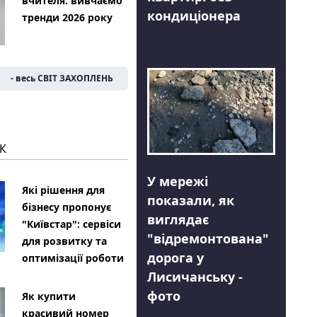
вчителя: вивчаємо
кондиціонера
тренди 2026 року
- весь СВІТ ЗАХОПЛЕНЬ
К
У мережі
Які рішення для
показали, як
бізнесу пропонує
виглядає
"Київстар": сервіси
"відремонтована"
для розвитку та
дорога у
оптимізації роботи
Лисичанську -
фото
Як купити
красивий номер