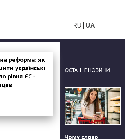
RU
UA
на реформа: як
ити українські
ОСТАННІ НОВИНИ
до рівня ЄС -
нцев
Чому слово