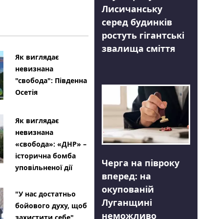
Лисичанську
серед будинків
ростуть гігантські
звалища сміття
Як виглядає
невизнана
"свобода": Південна
Осетія
Як виглядає
невизнана
«свобода»: «ДНР» –
історична бомба
Черга на півроку
уповільненої дії
вперед: на
окупованій
"У нас достатньо
Луганщині
бойового духу, щоб
неможливо
захистити себе"