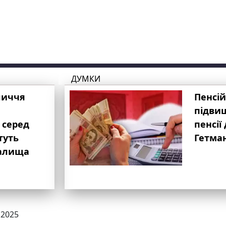
ДУМКИ
личчя
Пенсій
підвищ
 серед
пенсії 
туть
Гетма
валища
.2025