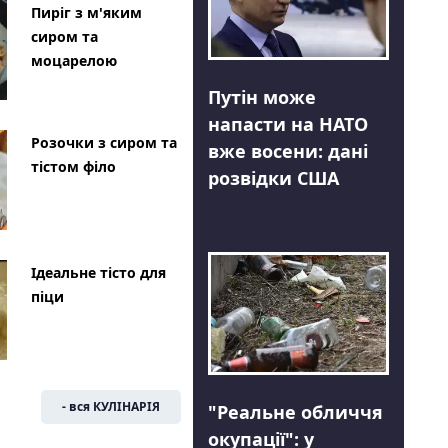
Пиріг з м'яким
сиром та
моцарелою
Путін може
напасти на НАТО
Розочки з сиром та
вже восени: дані
тістом філо
розвідки США
Ідеальне тісто для
піци
- вся КУЛІНАРІЯ
"Реальне обличчя
окупації": у