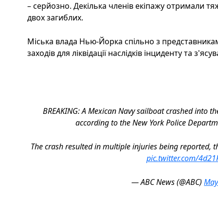
– серйозно. Декілька членів екіпажу отримали тя
двох загиблих.
Міська влада Нью-Йорка спільно з представника
заходів для ліквідації наслідків інциденту та з'ясу
BREAKING: A Mexican Navy sailboat crashed into th
according to the New York Police Departm
The crash resulted in multiple injuries being reported, 
pic.twitter.com/4d21
— ABC News (@ABC)
May