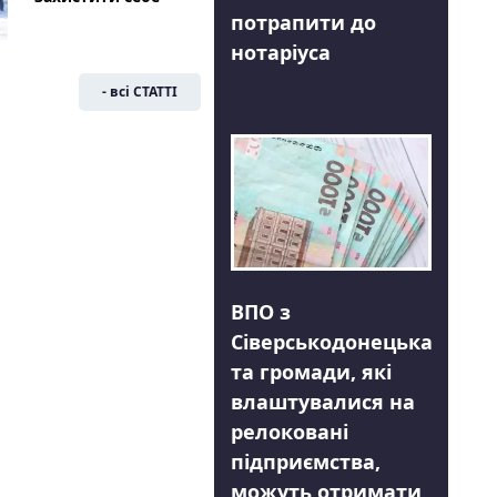
потрапити до
нотаріуса
- всі СТАТТІ
ВПО з
Сіверськодонецька
та громади, які
влаштувалися на
релоковані
підприємства,
можуть отримати