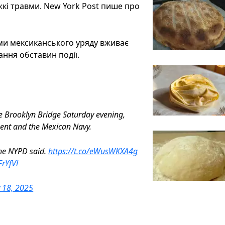
жкі травми. New York Post пише про
ми мексиканського уряду вживає
вання обставин події.
e Brooklyn Bridge Saturday evening,
ent and the Mexican Navy.
the NYPD said.
https://t.co/eWusWKXA4g
FrYfVl
 18, 2025