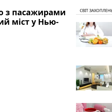
но з пасажирами
СВІТ ЗАХОПЛЕН
ий міст у Нью-