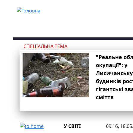
Перейти до основного вмісту
СПЕЦІАЛЬНА ТЕМА
"Реальне об
окупації": у
Лисичанську
будинків рос
гігантські з
сміття
У СВІТІ
09:16, 18.05