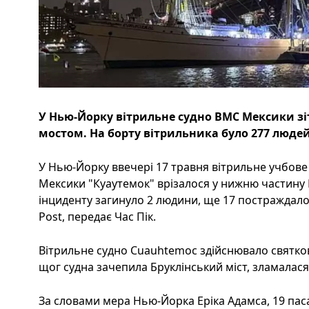
У Нью-Йорку вітрильне судно ВМС Мексики зі
мостом. На борту вітрильника було 277 людей
У Нью-Йорку ввечері 17 травня вітрильне учбове
Мексики "Куаутемок" врізалося у нижню частину 
інциденту загинуло 2 людини, ще 17 постраждало
Post, передає Час Пік.
Вітрильне судно Cuauhtеmoc здійснювало святков
щог судна зачепила Бруклінський міст, зламалася
За словами мера Нью-Йорка Еріка Адамса, 19 пас