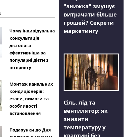
"знижка" змушує
Ь
витрачати більше
грошей? Секрети
маркетингу
Чому індивідуальна
консультація
дієтолога
ефективніша за
популярні дієти з
інтернету
Монтаж канальних
кондиціонерів:
етапи, вимоги та
Сіль, лід та
особливості
вентилятор: як
встановлення
знизити
температуру у
Подарунки до Дня
квартирі без