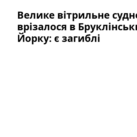
Велике вітрильне суд
врізалося в Бруклінськ
Йорку: є загиблі