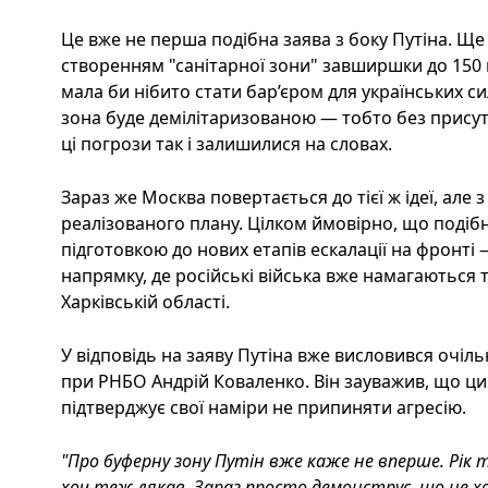
Це вже не перша подібна заява з боку Путіна. Ще 
створенням "санітарної зони" завширшки до 150 км
мала би нібито стати бар’єром для українських си
зона буде демілітаризованою — тобто без присутн
ці погрози так і залишилися на словах.
Зараз же Москва повертається до тієї ж ідеї, але 
реалізованого плану. Цілком ймовірно, що подіб
підготовкою до нових етапів ескалації на фронті
напрямку, де російські війська вже намагаються 
Харківській області.
У відповідь на заяву Путіна вже висловився очіл
при РНБО Андрій Коваленко. Він зауважив, що ц
підтверджує свої наміри не припиняти агресію.
"Про буферну зону Путін вже каже не вперше. Рік т
хоч теж лякав. Зараз просто демонструє, що не х