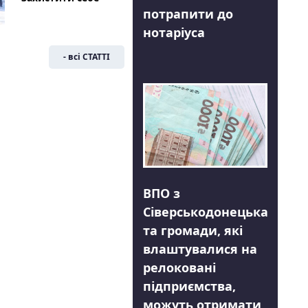
потрапити до
нотаріуса
- всі СТАТТІ
ВПО з
Сіверськодонецька
та громади, які
влаштувалися на
релоковані
підприємства,
можуть отримати