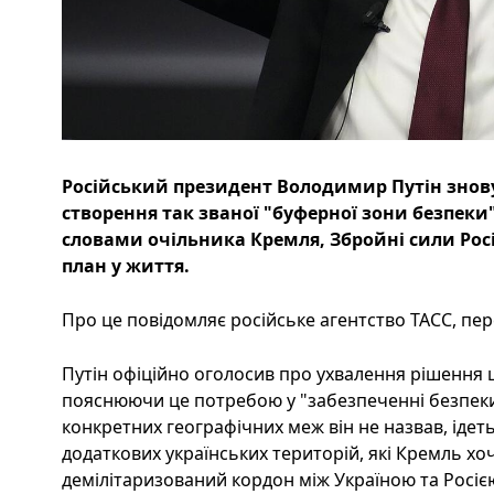
Російський президент Володимир Путін знов
створення так званої "буферної зони безпеки
словами очільника Кремля, Збройні сили Рос
план у життя.
Про це повідомляє російське агентство ТАСС, пер
Путін офіційно оголосив про ухвалення рішення 
пояснюючи це потребою у "забезпеченні безпеки
конкретних географічних меж він не назвав, ідет
додаткових українських територій, які Кремль х
демілітаризований кордон між Україною та Росіє