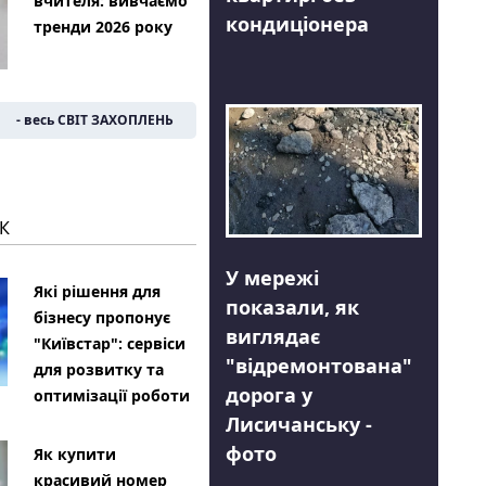
вчителя: вивчаємо
кондиціонера
тренди 2026 року
- весь СВІТ ЗАХОПЛЕНЬ
К
У мережі
Які рішення для
показали, як
бізнесу пропонує
виглядає
"Київстар": сервіси
"відремонтована"
для розвитку та
дорога у
оптимізації роботи
Лисичанську -
фото
Як купити
красивий номер