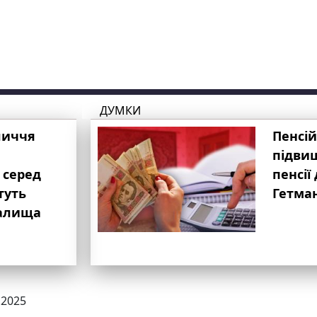
ДУМКИ
личчя
Пенсій
підвищ
 серед
пенсії 
туть
Гетма
валища
.2025