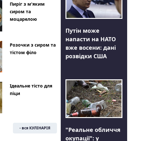
Пиріг з м'яким
сиром та
моцарелою
Путін може
напасти на НАТО
Розочки з сиром та
вже восени: дані
тістом філо
розвідки США
Ідеальне тісто для
піци
- вся КУЛІНАРІЯ
"Реальне обличчя
окупації": у