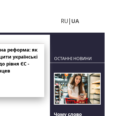
RU
UA
на реформа: як
ити українські
ОСТАННІ НОВИНИ
до рівня ЄС -
нцев
Чому слово