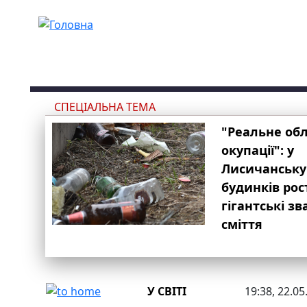
Перейти до основного вмісту
СПЕЦІАЛЬНА ТЕМА
"Реальне об
окупації": у
Лисичанську
будинків рос
гігантські з
сміття
У СВІТІ
19:38, 22.05