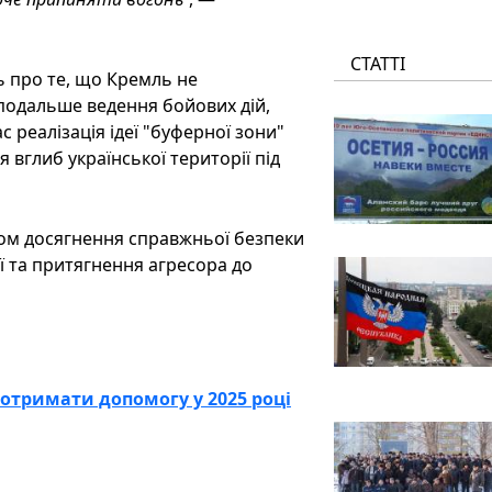
СТАТТІ
ь про те, що Кремль не
подальше ведення бойових дій,
реалізація ідеї "буферної зони"
вглиб української території під
ом досягнення справжньої безпеки
ії та притягнення агресора до
е отримати допомогу у 2025 році