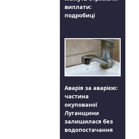
виплати:
подробиці
Аварія за аварією:
частина
окупованої
Луганщини
залишилася без
водопостачання