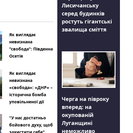
Лисичанську
серед будинків
ростуть гігантські
звалища сміття
Як виглядає
невизнана
"свобода": Південна
Осетія
Як виглядає
невизнана
«свобода»: «ДНР» –
історична бомба
Черга на півроку
уповільненої дії
вперед: на
окупованій
"У нас достатньо
Луганщині
бойового духу, щоб
неможливо
захистити себе"