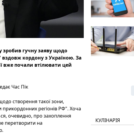
у зробив гучну заяву щодо
" вздовж кордону з Україною. За
ії вже почали втілювати цей
едає Час Пік
щодо створення такої зони,
 прикордонних регіонів РФ". Хоча
ься, очевидно, про захоплення
КУЛІНАРІЯ
оче перетворити на
ю.