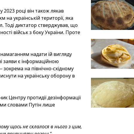
у 2023 році він також лякав
 на українській території, яка
л. Тоді диктатор стверджував, що
ості військ з боку України. Проте
з намаганням надати їй вигляду
ні заяви є інформаційною
 — зокрема на північно-східному
тиснути на українську оборону в
ьник Центру протидії дезінформації
ими словами Путін лише
ому щось не склалося в нього з цим,
оче припиняти вогонь"
, —