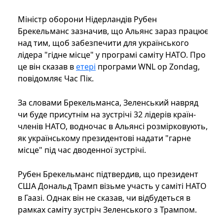
Міністр оборони Нідерландів Рубен
Брекельманс зазначив, що Альянс зараз працює
над тим, щоб забезпечити для українського
лідера "гідне місце" у програмі саміту НАТО. Про
це він сказав в
етері
програми WNL op Zondag,
повідомляє Час Пік.
За словами Брекельманса, Зеленський навряд
чи буде присутнім на зустрічі 32 лідерів країн-
членів НАТО, водночас в Альянсі розмірковують,
як українському президентові надати "гарне
місце" під час дводенної зустрічі.
Рубен Брекельманс підтвердив, що президент
США Дональд Трамп візьме участь у саміті НАТО
в Гаазі. Однак він не сказав, чи відбудеться в
рамках саміту зустріч Зеленського з Трампом.