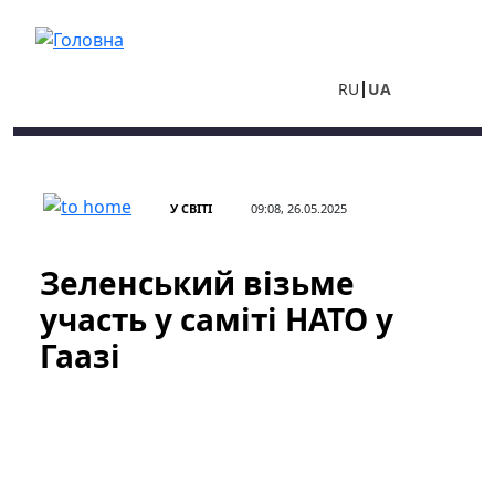
Перейти до основного вмісту
RU
UA
У СВІТІ
09:08, 26.05.2025
Зеленський візьме
участь у саміті НАТО у
Гаазі