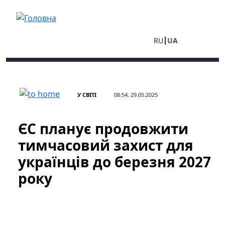
Перейти до основного вмісту
RU
UA
У СВІТІ
08:54, 29.05.2025
ЄС планує продовжити
тимчасовий захист для
українців до березня 2027
року