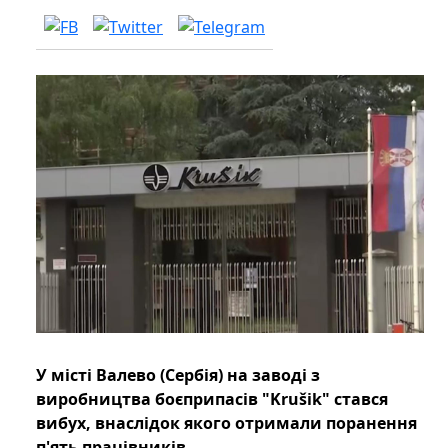
У місті Валево (Сербія) на заводі з
виробництва боєприпасів "Krušik" стався
вибух, внаслідок якого отримали поранення
п'ять працівників.