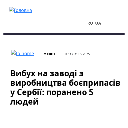
Перейти до основного вмісту
RU
UA
У СВІТІ
09:33, 31.05.2025
Вибух на заводі з
виробництва боєприпасів
у Сербії: поранено 5
людей