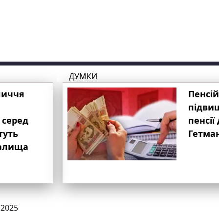
ДУМКИ
личчя
Пенсій
підвищ
 серед
пенсії 
туть
Гетма
валища
.2025