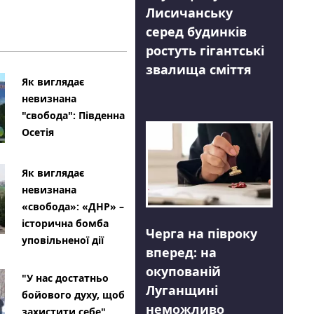
Лисичанську
серед будинків
ростуть гігантські
звалища сміття
Як виглядає
невизнана
"свобода": Південна
Осетія
Як виглядає
невизнана
«свобода»: «ДНР» –
історична бомба
Черга на півроку
уповільненої дії
вперед: на
окупованій
"У нас достатньо
Луганщині
бойового духу, щоб
неможливо
захистити себе"