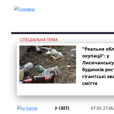
Перейти до основного вмісту
СПЕЦІАЛЬНА ТЕМА
"Реальне об
окупації": у
Лисичанську
будинків рос
гігантські з
сміття
У СВІТІ
07:33, 27.06