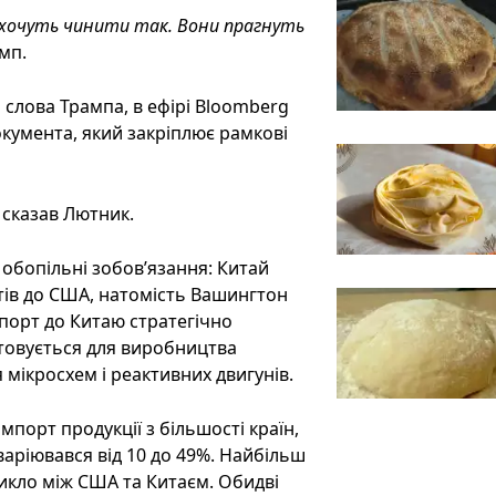
е хочуть чинити так. Вони прагнуть
мп.
 слова Трампа, в ефірі Bloomberg
окумента, який закріплює рамкові
 сказав Лютник.
 обопільні зобов’язання: Китай
ів до США, натомість Вашингтон
порт до Китаю стратегічно
стовується для виробництва
 мікросхем і реактивних двигунів.
мпорт продукції з більшості країн,
варіювався від 10 до 49%. Найбільш
никло між США та Китаєм. Обидві