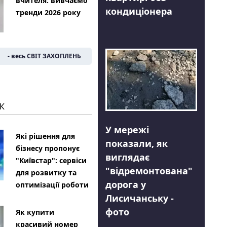
вчителя: вивчаємо
кондиціонера
тренди 2026 року
- весь СВІТ ЗАХОПЛЕНЬ
К
У мережі
Які рішення для
показали, як
бізнесу пропонує
виглядає
"Київстар": сервіси
"відремонтована"
для розвитку та
дорога у
оптимізації роботи
Лисичанську -
фото
Як купити
красивий номер