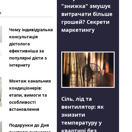
"знижка" змушує
Ь
витрачати більше
грошей? Секрети
маркетингу
Чому індивідуальна
консультація
дієтолога
ефективніша за
популярні дієти з
інтернету
Монтаж канальних
кондиціонерів:
етапи, вимоги та
Сіль, лід та
особливості
вентилятор: як
встановлення
знизити
температуру у
Подарунки до Дня
квартирі без