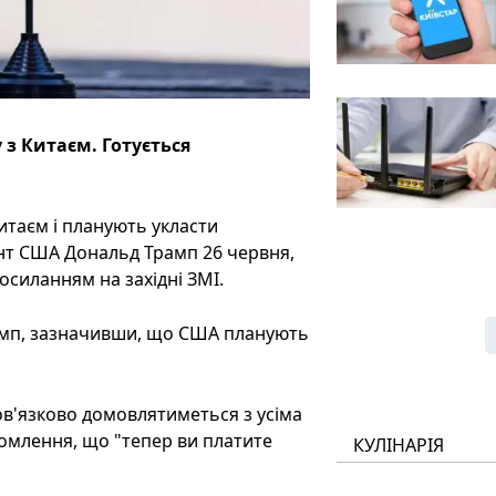
 з Китаєм. Готується
итаєм і планують укласти
ент США Дональд Трамп 26 червня,
посиланням на західні ЗМІ.
амп, зазначивши, що США планують
ов'язково домовлятиметься з усіма
омлення, що "тепер ви платите
КУЛІНАРІЯ