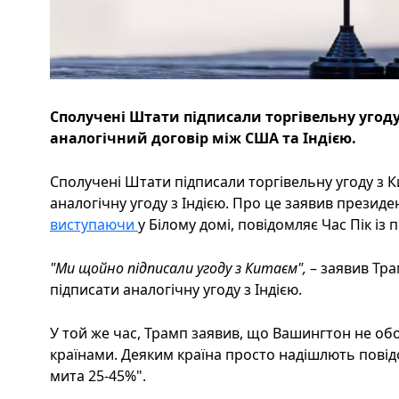
Сполучені Штати підписали торгівельну угоду
аналогічний договір між США та Індією.
Сполучені Штати підписали торгівельну угоду з К
аналогічну угоду з Індією. Про це заявив презид
виступаючи
у Білому домі, повідомляє Час Пік із 
"Ми щойно підписали угоду з Китаєм",
– заявив Тр
підписати аналогічну угоду з Індією.
У той же час, Трамп заявив, що Вашингтон не об
країнами. Деяким країна просто надішлють повід
мита 25-45%".