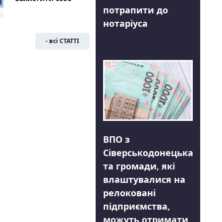
потрапити до
нотаріуса
- всі СТАТТІ
ВПО з
Сіверськодонецька
та громади, які
влаштувалися на
релоковані
підприємства,
можуть отримати