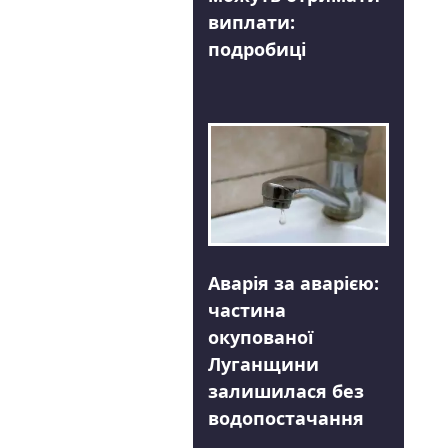
виплати:
подробиці
Аварія за аварією:
частина
окупованої
Луганщини
залишилася без
водопостачання