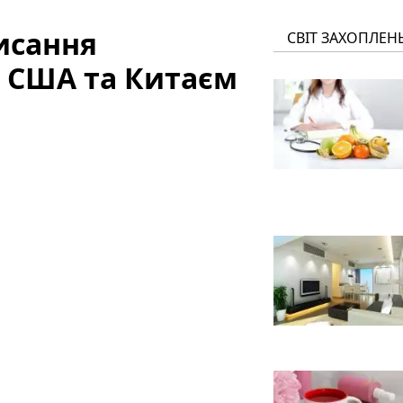
исання
СВІТ ЗАХОПЛЕН
ж США та Китаєм