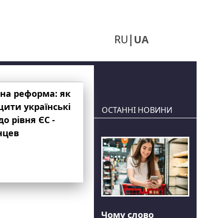
RU
UA
на реформа: як
ити українські
ОСТАННІ НОВИНИ
до рівня ЄС -
нцев
Чому слово