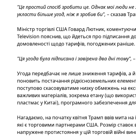
"Це простий спосіб зробити це. Однак мої люди н
укласти більше угод, ніж я зробив би",
– сказав Тра
Міністр торгівлі США Говард Лютник, коментуючи
Television пояснив, що йдеться про підписання д
домовленості щодо тарифів, погоджених раніше.
"Ця угода була підписана і завірена два дні тому",
–
Угода передбачає не лише зниження тарифів, а й
поновить постачання рідкісноземельних елемент
поступово скасовуватиме низку обмежень на екс
важливих матеріалів, зокрема етану (що викори
пластмас у Китаї), програмного забезпечення для
Нагадаємо, на початку квітня Трамп ввів мита на і
які є торговими партнерами США. Розмір ставок 
напружене протистояння у цій торговій війні ви