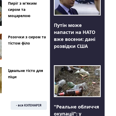
Пиріг з м'яким
сиром та
моцарелою
Путін може
напасти на НАТО
Розочки з сиром та
вже восени: дані
тістом філо
розвідки США
Ідеальне тісто для
піци
- вся КУЛІНАРІЯ
"Реальне обличчя
окупації": у