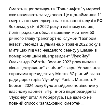
Смерть віцепрезидента "Транснафти" у мережі
вже називають загадковою. Це щонайменше 11
смерть топ-менеджера нафтогазової галузі в РФ.
Зокрема, у січні 2022 року в елітному селищі
Ленінградської області виявили мертвим 60-
річного главу транспортної служби "Газпром
інвест" Леоніда Шульмана. У травні 2022 року в
Митищах під час невдалого сеансу у шаманів
помер колишній віцепрезидент "Лукойлу"
Олександр Суботін. Восени 2022 року випав з
вікна Центральної клінічної лікарні Управління
справами президента у Москві 67-річний глава
ради директорів "Лукойлу" Равіль Маганов. У
березні 2024 року було знайдено повішеним у
власному кабінеті 54-річного віцепрезидента
"Лукойлу" Віталія Робертуса. І це далеко не
повний список "загадкових" смертей...