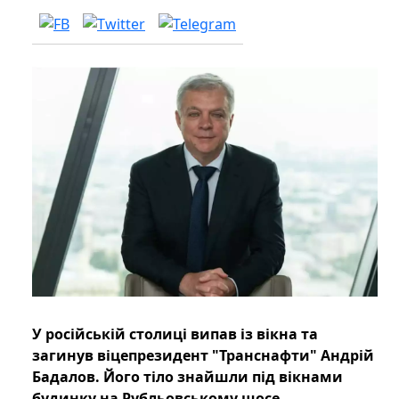
У російській столиці випав із вікна та
загинув віцепрезидент "Транснафти" Андрій
Бадалов. Його тіло знайшли під вікнами
будинку на Рубльовському шосе.