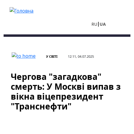
Перейти до основного вмісту
RU
UA
У СВІТІ
12:11, 04.07.2025
Чергова "загадкова"
смерть: У Москві випав з
вікна віцепрезидент
"Транснефти"