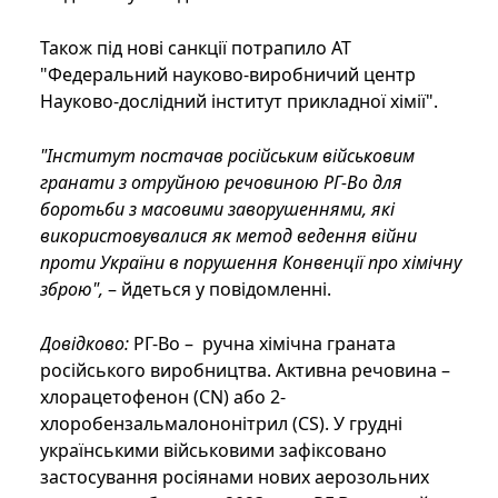
Також під нові санкції потрапило АТ
"Федеральний науково-виробничий центр
Науково-дослідний інститут прикладної хімії".
"Інститут постачав російським військовим
гранати з отруйною речовиною РГ-Во для
боротьби з масовими заворушеннями, які
використовувалися як метод ведення війни
проти України в порушення Конвенції про хімічну
зброю
",
– йдеться у повідомленні.
Довідково:
РГ-Во – ручна хімічна граната
російського виробництва. Активна речовина –
хлорацетофенон (CN) або 2-
хлоробензальмалононітрил (CS). У грудні
українськими військовими зафіксовано
застосування росіянами нових аерозольних