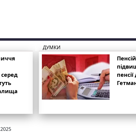
ДУМКИ
личчя
Пенсій
підвищ
 серед
пенсії 
туть
Гетма
валища
.2025