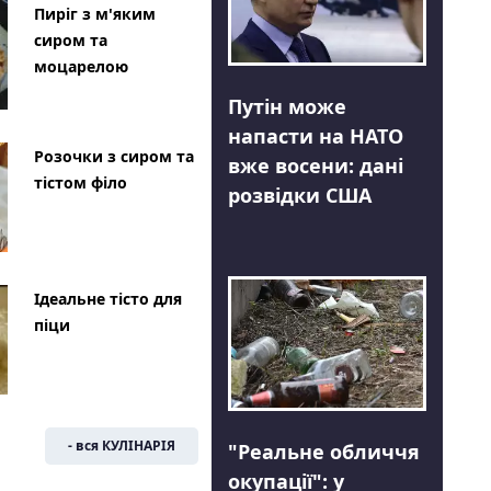
Пиріг з м'яким
сиром та
моцарелою
Путін може
напасти на НАТО
Розочки з сиром та
вже восени: дані
тістом філо
розвідки США
Ідеальне тісто для
піци
- вся КУЛІНАРІЯ
"Реальне обличчя
окупації": у