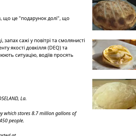
, що це "подарунок долі", що
 запах сажі у повітрі та смолянисті
нту якості довкілля (DEQ) та
нюють ситуацію, водіїв просять
OSELAND, La.
 which stores 8.7 million gallons of
450 people.
arted at