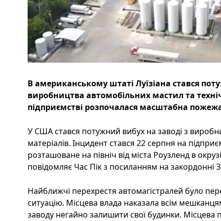
В американському штаті Луїзіана стався поту
виробництва автомобільних мастил та техніч
підприємстві розпочалася масштабна пожежа
У США стався потужний вибух на заводі з вироб
матеріалів. Інцидент стався 22 серпня на підприєм
розташоване на північ від міста Роузленд в окрузі 
повідомляє Час Пік з посиланням на закордонні З
Найближчі перехрестя автомагістралей було пер
ситуацію. Місцева влада наказала всім мешканцям в
заводу негайно залишити свої будинки. Місцева 