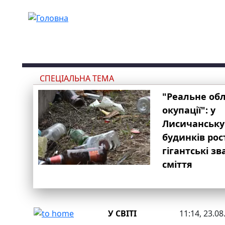
Перейти до основного вмісту
СПЕЦІАЛЬНА ТЕМА
"Реальне об
окупації": у
Лисичанську
будинків рос
гігантські з
сміття
У СВІТІ
11:14, 23.08