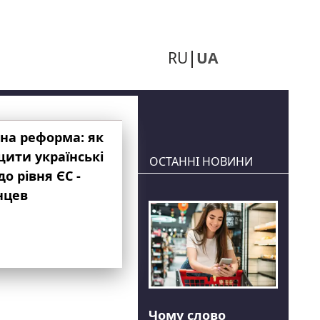
RU
UA
на реформа: як
ити українські
ОСТАННІ НОВИНИ
до рівня ЄС -
нцев
Чому слово