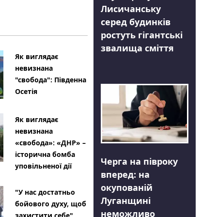
Лисичанську
серед будинків
ростуть гігантські
звалища сміття
Як виглядає
невизнана
"свобода": Південна
Осетія
Як виглядає
невизнана
«свобода»: «ДНР» –
історична бомба
Черга на півроку
уповільненої дії
вперед: на
окупованій
"У нас достатньо
Луганщині
бойового духу, щоб
неможливо
захистити себе"