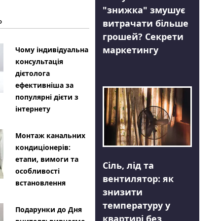
"знижка" змушує
Ь
витрачати більше
грошей? Секрети
маркетингу
Чому індивідуальна
консультація
дієтолога
ефективніша за
популярні дієти з
інтернету
Монтаж канальних
кондиціонерів:
етапи, вимоги та
Сіль, лід та
особливості
вентилятор: як
встановлення
знизити
температуру у
Подарунки до Дня
квартирі без