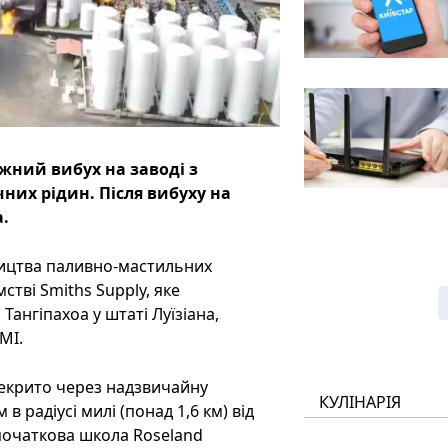
жний вибух на заводі з
них рідин. Після вибуху на
.
ництва паливно-мастильних
стві Smiths Supply, яке
Тангіпахоа у штаті Луїзіана,
МІ.
екрито через надзвичайну
КУЛІНАРІЯ
 радіусі милі (понад 1,6 км) від
початкова школа Roseland