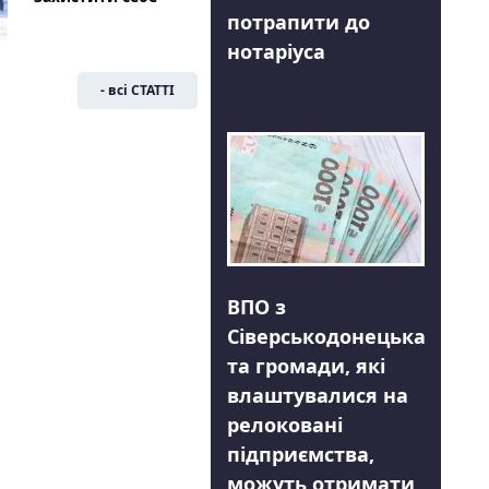
потрапити до
нотаріуса
- всі СТАТТІ
ВПО з
Сіверськодонецька
та громади, які
влаштувалися на
релоковані
підприємства,
можуть отримати