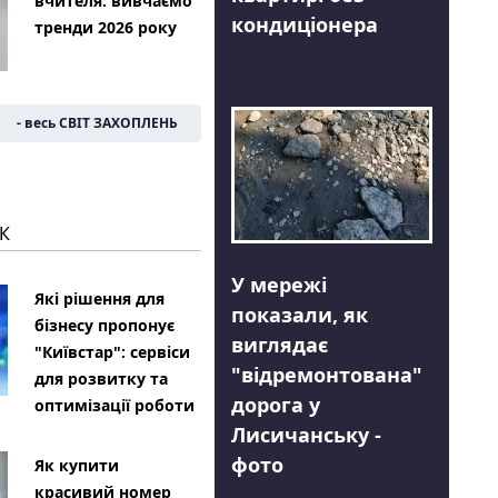
вчителя: вивчаємо
кондиціонера
тренди 2026 року
- весь СВІТ ЗАХОПЛЕНЬ
К
У мережі
Які рішення для
показали, як
бізнесу пропонує
виглядає
"Київстар": сервіси
"відремонтована"
для розвитку та
дорога у
оптимізації роботи
Лисичанську -
фото
Як купити
красивий номер