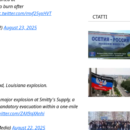
o burn after
c.twitter.com/mvf25yxHVT
СТАТТІ
2)
August 23, 2025
and, Louisiana explosion.
ajor explosion at Smitty's Supply, a
 mandatory evacuation within a one-mile
witter.com/ZAX9qXAnhi
edia)
August 22, 2025