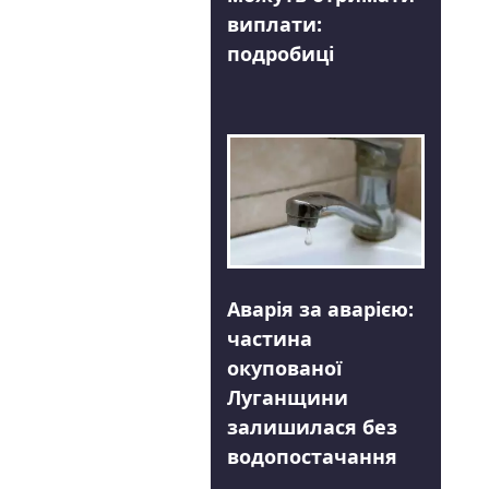
виплати:
подробиці
Аварія за аварією:
частина
окупованої
Луганщини
залишилася без
водопостачання