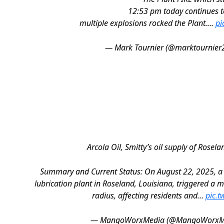
12:53 pm today continues t
multiple explosions rocked the Plant.…
pi
— Mark Tournier (@marktournier
Arcola Oil, Smitty’s oil supply of Rosel
Summary and Current Status: On August 22, 2025, a m
lubrication plant in Roseland, Louisiana, triggered a
radius, affecting residents and…
pic.t
— MangoWorxMedia (@MangoWorxM