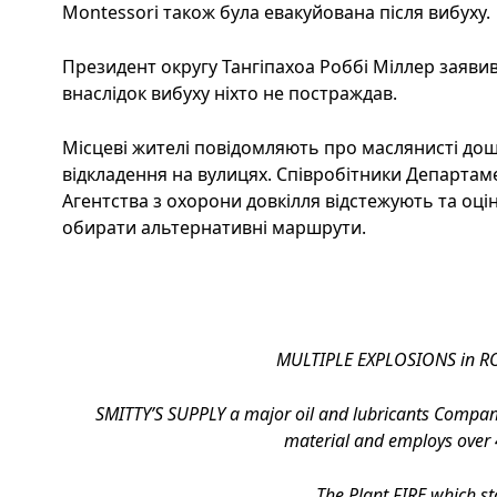
Montessori також була евакуйована після вибуху.
Президент округу Тангіпахоа Роббі Міллер заявив
внаслідок вибуху ніхто не постраждав.
Місцеві жителі повідомляють про маслянисті дощі,
відкладення на вулицях. Співробітники Департаме
Агентства з охорони довкілля відстежують та оці
обирати альтернативні маршрути.
MULTIPLE EXPLOSIONS in R
SMITTY’S SUPPLY a major oil and lubricants Company
material and employs over 
The Plant FIRE which st