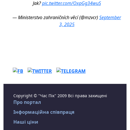
Jak?
pic.twitter.com/OxpGg34wuS
— Ministerstvo zahraničních věcí (@mzvcr)
September
3, 2025
Copyright © "Час Пік" 2009 Всі права захищені
Про портал
Інформаційна співпраця
Наші ціни