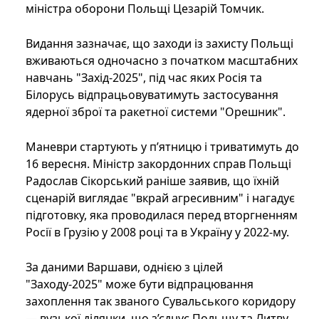
міністра оборони Польщі Цезарій Томчик.
Видання зазначає, що заходи із захисту Польщі
вживаються одночасно з початком масштабних
навчань "Захід-2025", під час яких Росія та
Білорусь відпрацьовуватимуть застосування
ядерної зброї та ракетної системи "Орешник".
Маневри стартують у п’ятницю і триватимуть до
16 вересня. Міністр закордонних справ Польщі
Радослав Сікорський раніше заявив, що їхній
сценарій виглядає "вкрай агресивним" і нагадує
підготовку, яка проводилася перед вторгненням
Росії в Грузію у 2008 році та в Україну у 2022-му.
За даними Варшави, однією з цілей
"Заходу-2025" може бути відпрацювання
захоплення так званого Сувальського коридору
— вузької ділянки, що з’єднує Польщу та Литву,