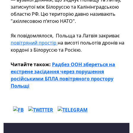
затиснутої між Білоруссю та Калінінградською
областю РФ. Цю територію давно називають
"ахіллесовою п’ятою НАТО".
Як повідомлялося, Польща та Латвія закриває
повітряний простір
на висоті польотів дронів на
кордоні з Білоруссю та Росією.
Читайте також:
Радбез ООН збереться на
екстрене засідання через порушення
російськими БПЛА повітряного простору
Польщі