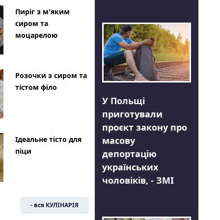
Пиріг з м'яким
сиром та
моцарелою
Розочки з сиром та
тістом філо
У Польщі
приготували
проєкт закону про
Ідеальне тісто для
масову
піци
депортацію
українських
чоловіків, - ЗМІ
- вся КУЛІНАРІЯ