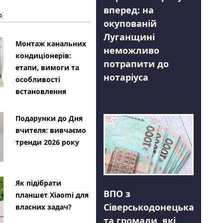
вперед: на
Ь
окупованій
Луганщині
Монтаж канальних
неможливо
кондиціонерів:
потрапити до
етапи, вимоги та
нотаріуса
особливості
встановлення
Подарунки до Дня
вчителя: вивчаємо
тренди 2026 року
Як підібрати
ВПО з
планшет Xiaomi для
Сіверськодонецька
власних задач?
та громади, які