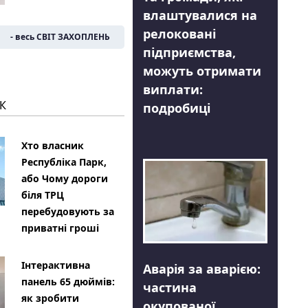
влаштувалися на
релоковані
- весь СВІТ ЗАХОПЛЕНЬ
підприємства,
можуть отримати
виплати:
К
подробиці
Хто власник
Республіка Парк,
або Чому дороги
біля ТРЦ
перебудовують за
приватні гроші
Інтерактивна
Аварія за аварією:
панель 65 дюймів:
частина
як зробити
окупованої