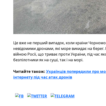
Це вже не перший випадок, коли країни Чорномор
невідомими дронами, які море викидає на берег. Е
війною Росії, що триває проти України, під час я
безпілотники як на суші, так і на морі.
Читайте також:
Українців попередили про м
інтернету під час атак дронів