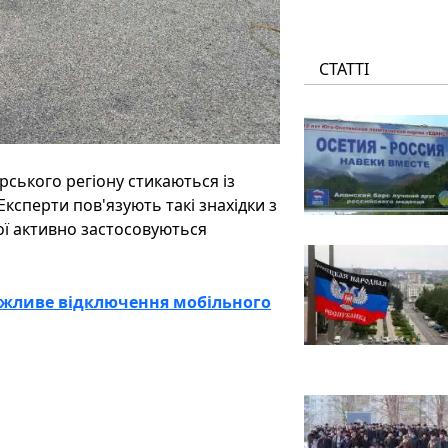
СТАТТІ
ського регіону стикаються із
ксперти пов'язують такі знахідки з
кої активно застосовуються
ожливе відключення мобільного