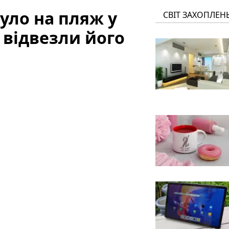
уло на пляж у
СВІТ ЗАХОПЛЕН
С відвезли його