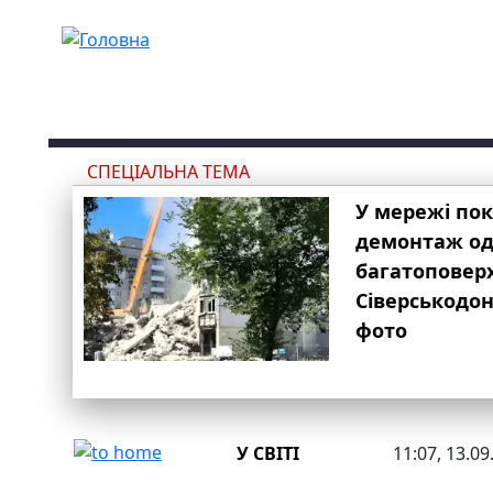
Перейти до основного вмісту
СПЕЦІАЛЬНА ТЕМА
У мережі по
демонтаж одн
багатоповер
Сіверськодон
фото
У СВІТІ
11:07, 13.09