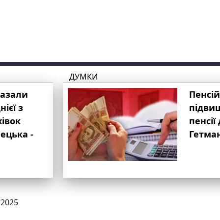
ДУМКИ
казали
Пенсій
ієї з
підвищ
хівок
пенсії 
ецька -
Гетма
.2025