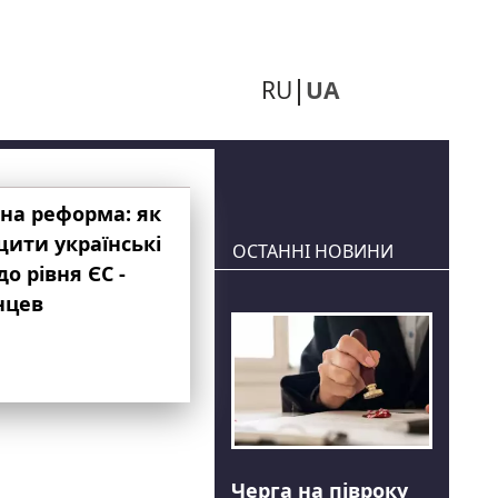
RU
UA
на реформа: як
ити українські
ОСТАННІ НОВИНИ
до рівня ЄС -
нцев
Черга на півроку