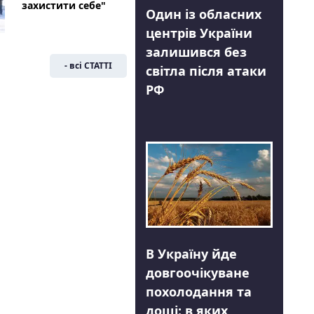
захистити себе"
Один із обласних
центрів України
залишився без
- всі СТАТТІ
світла після атаки
РФ
В Україну йде
довгоочікуване
похолодання та
дощі: в яких