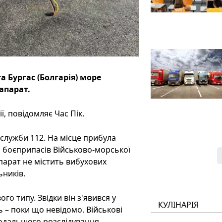
а Бургас (Болгарія) море
апарат.
, повідомляє Час Пік.
служби 112. На місце прибула
я боєприпасів Військово-морської
апарат не містить вибухових
ьників.
о типу. Звідки він з'явився у
КУЛІНАРІЯ
ь – поки що невідомо. Військові
подальшого розслідування.