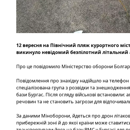
12 вересня на Північний пляж курортного міст
викинуло невідомий безпілотний літальний 
Про це повідомило Міністерство оборони Болгарії
Повідомлення про знахідку надійшло на телефон 
спеціалізована група з розвідки та знешкодженн
бази Бургас. Після огляду військові встановили: 
речовин та не становить загрози для відпочивал
За даними Міноборони, йдеться про дрон літаковог
прибережній зоні й до якої країни може ставитис
транспортували його на базу ВМС у Бургасі для 