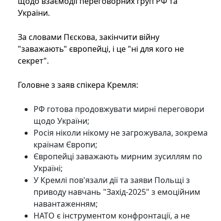
щодо взаємодії переговорних груп РФ та
України.
За словами Пєскова, закінчити війну
"заважають" європейці, і це "ні для кого не
секрет".
Головне з заяв спікера Кремля:
РФ готова продовжувати мирні переговори
щодо України;
Росія ніколи нікому не загрожувала, зокрема
країнам Європи;
Європейці заважають мирним зусиллям по
Україні;
У Кремлі пов'язали дії та заяви Польщі з
приводу навчань "Захід-2025" з емоційним
навантаженням;
НАТО є інструментом конфронтації, а не