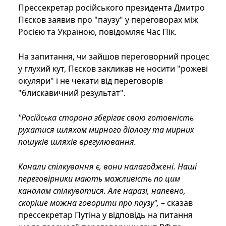
Прессекретар російського президента Дмитро
Пєсков заявив про "паузу" у переговорах між
Росією та Україною, повідомляє Час Пік.
На запитання, чи зайшов переговорний процес
у глухий кут, Пєсков закликав не носити "рожеві
окуляри" і не чекати від переговорів
"блискавичний результат".
"Російська сторона зберігає свою готовність
рухатися шляхом мирного діалогу та мирних
пошуків шляхів врегулювання.
Канали спілкування є, вони налагоджені. Наші
переговірники мають можливість по цим
каналам спілкуватися. Але наразі, напевно,
скоріше можна говорити про паузу
",
– сказав
прессекретар Путіна у відповідь на питання