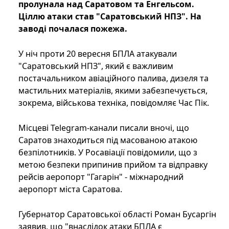
пролунала над Саратовом та Енгельсом.
Ціллю атаки став "Саратовський НПЗ". На
заводі почалася пожежа.
У ніч проти 20 вересня БПЛА атакували
"Саратовський НПЗ", який є важливим
постачальником авіаційного палива, дизеля та
мастильних матеріалів, якими забезпечується,
зокрема, військова техніка, повідомляє Час Пік.
Місцеві Telegram-канали писали вночі, що
Саратов знаходиться під масованою атакою
безпілотників. У Росавіації повідомили, що з
метою безпеки припинив прийом та відправку
рейсів аеропорт "Гагарін" - міжнародний
аеропорт міста Саратова.
Губернатор Саратовської області Роман Бусаргін
заявив, що "внаслідок атаки БПЛА є