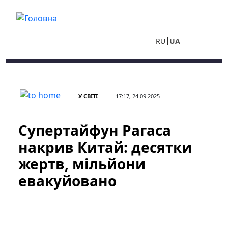
Перейти до основного вмісту
RU
UA
У СВІТІ
17:17, 24.09.2025
Супертайфун Рагаса
накрив Китай: десятки
жертв, мільйони
евакуйовано