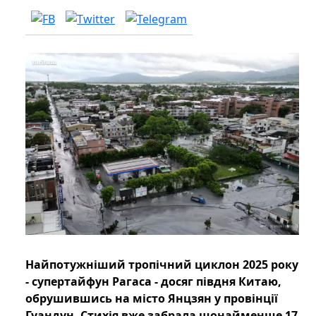
Найпотужніший тропічний циклон 2025 року
- супертайфун Рагаса - досяг півдня Китаю,
обрушившись на місто Янцзян у провінції
Гуандун. Стихія вже забрала щонайменше 17