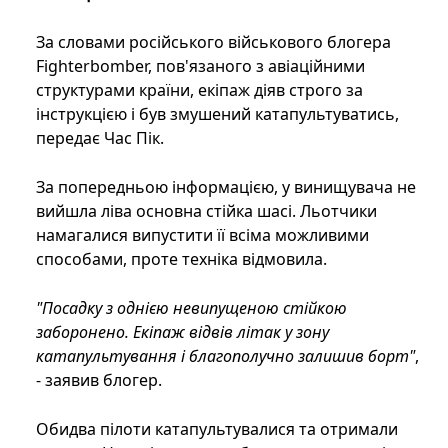
За словами російського військового блогера
Fighterbomber, пов'язаного з авіаційними
структурами країни, екіпаж діяв строго за
інструкцією і був змушений катапультуватись,
передає Час Пік.
За попередньою інформацією, у винищувача не
вийшла ліва основна стійка шасі. Льотчики
намагалися випустити її всіма можливими
способами, проте техніка відмовила.
"Посадку з однією невипущеною стійкою
заборонено. Екіпаж відвів літак у зону
катапультування і благополучно залишив борт"
,
- заявив блогер.
Обидва пілоти катапультувалися та отримали