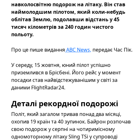
навколосвітню подорож на літаку. Він став
наймолодшим пілотом, який коли-небудь
облітав Землю, подолавши відстань у 45
тисяч кілометрів за 240 годин чистого
польоту.
Про це пише видання
ABC News,
передає Час Пік.
У середу, 15 жовтня, юний пілот успішно
приземлився в Брісбені. Його рейс у момент
посадки став найвідстежуванішим у світі за
даними FlightRadar24.
Деталі рекордної подорожі
Політ, який загалом тривав понад два місяці,
охопив 19 країн та 40 зупинок. Байрон розпочав
свою подорож у серпні на чотиримісному
одномоторному літаку Sling TSi у супроводі