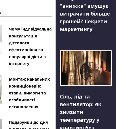
"знижка" змушує
Ь
витрачати більше
грошей? Секрети
маркетингу
Чому індивідуальна
консультація
дієтолога
ефективніша за
популярні дієти з
інтернету
Монтаж канальних
кондиціонерів:
етапи, вимоги та
Сіль, лід та
особливості
вентилятор: як
встановлення
знизити
температуру у
Подарунки до Дня
квартирі без