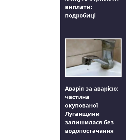
виплати:
подробиці
Аварія за аварією:
частина
окупованої
Луганщини
залишилася без
водопостачання