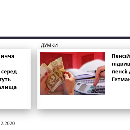
ДУМКИ
личчя
Пенсій
підвищ
 серед
пенсії 
туть
Гетма
валища
12.2020