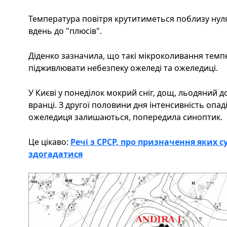
Температура повітря крутитиметься поблизу нуля 
вдень до "плюсів".
Діденко зазначила, що такі мікроколивання темп
підживлювати небезпеку ожеледі та ожеледиці.
У Києві у понеділок мокрий сніг, дощ, льодяний д
вранці. З другої половини дня інтенсивність опа
ожеледиця залишаються, попередила синоптик.
Це цікаво:
Речі з СРСР, про призначення яких 
здогадатися