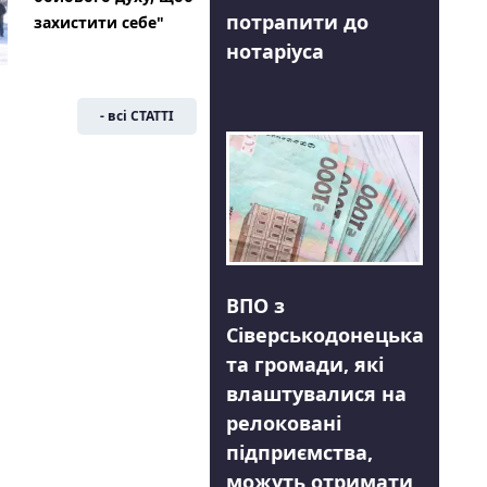
потрапити до
захистити себе"
нотаріуса
- всі СТАТТІ
ВПО з
Сіверськодонецька
та громади, які
влаштувалися на
релоковані
підприємства,
можуть отримати