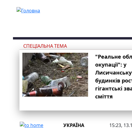
Перейти до основного вмісту
СПЕЦІАЛЬНА ТЕМА
"Реальне об
окупації": у
Лисичанську
будинків рос
гігантські з
сміття
УКРАЇНА
15:23, 13.