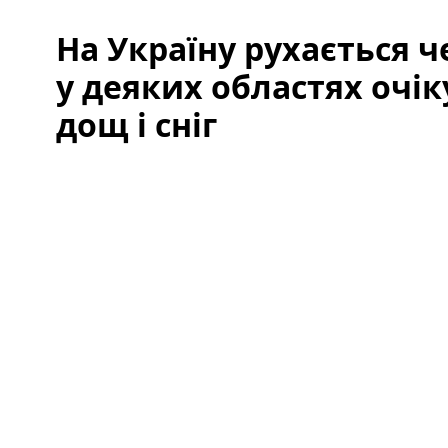
На Україну рухається 
у деяких областях очі
дощ і сніг