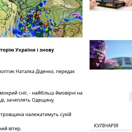
торію України і знову
ноптик Наталка Діденко, передає
мокрий сніг, - найбільш ймовірні на
оді, зачеплять Одещину.
опетровщина належатимуть сухій
КУЛІНАРІЯ
ний вітер.