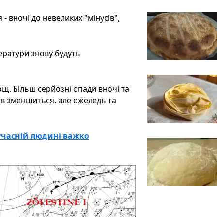
- вночі до невеликих "мінусів",
ератури знову будуть
ощ. Більш серйозні опади вночі та
дів зменшиться, але ожеледь та
сучасній людині важко