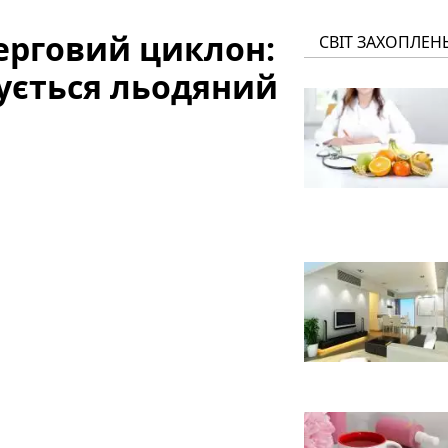
черговий циклон:
СВІТ ЗАХОПЛЕН
кується льодяний