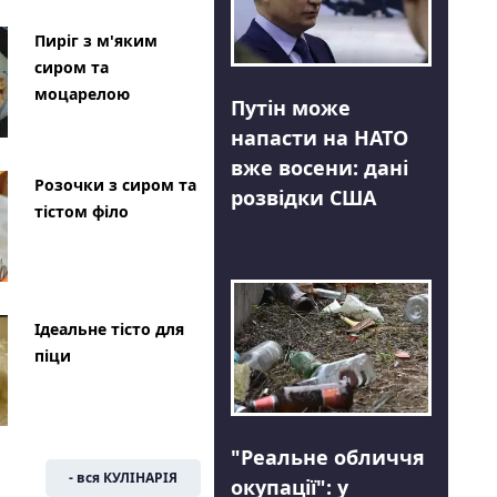
Пиріг з м'яким
сиром та
моцарелою
Путін може
напасти на НАТО
вже восени: дані
Розочки з сиром та
розвідки США
тістом філо
Ідеальне тісто для
піци
"Реальне обличчя
- вся КУЛІНАРІЯ
окупації": у