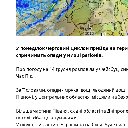
У понеділок черговий циклон прийде на тери
спричинить опади у низці регіонів.
Про погоду на 14 грудня розповіла у Фейсбуці си
Час Пік.
За її словами, опади - мряка, дощ, льодяний дощ, 
Півночі, у центральних областях, місцями на Зах
Більша частина Півдня, східні області та Дніпр
погоді, хіба що з туманами.
У південній частині України та на Сході буде силь