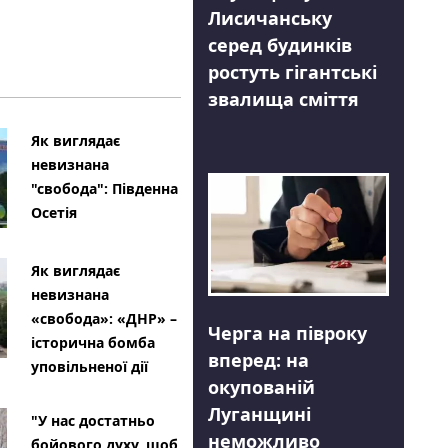
Лисичанську
серед будинків
ростуть гігантські
звалища сміття
Як виглядає
невизнана
"свобода": Південна
Осетія
Як виглядає
невизнана
«свобода»: «ДНР» –
Черга на півроку
історична бомба
вперед: на
уповільненої дії
окупованій
Луганщині
"У нас достатньо
неможливо
бойового духу, щоб