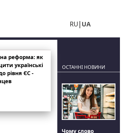
RU
UA
на реформа: як
ити українські
ОСТАННІ НОВИНИ
до рівня ЄС -
нцев
Чому слово