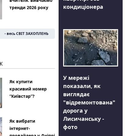
вчителя: вивчаємо
кондиціонера
тренди 2026 року
- весь СВІТ ЗАХОПЛЕНЬ
К
У мережі
Як купити
показали, як
красивий номер
виглядає
“Київстар”?
"відремонтована"
дорога у
Лисичанську -
Як вибрати
фото
інтернет-
провайдера у Дніпрі