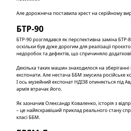
Але дорожнеча поставила хрест на серійному ви
БТР-90
БТР-90 розглядався як перспективна заміна БТР-80,
оскільки був дуже дорогим для реалізації проєкто
недоробок та дефектів, що спричиняло додаткові
Декілька таких машин знаходилося на зберіганні в
експонати. Але нестача ББМ змусила російське ком
І ось музейний експонат НДІ38 опиняється під Ав
армія втрачає його.
Як зазначив Олександр Коваленко, історія з від
– це найяскравіший приклад реального стану спра
класі ББМ.