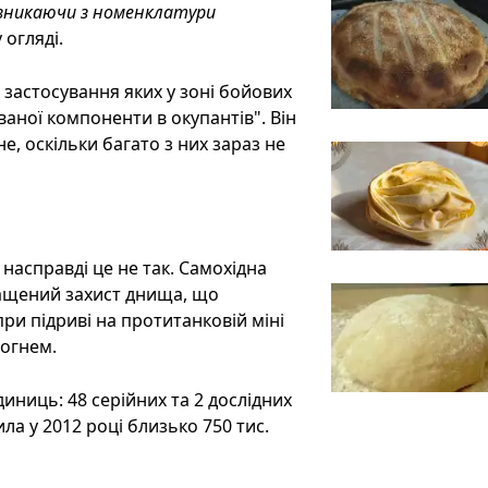
 зникаючи з номенклатури
 огляді.
, застосування яких у зоні бойових
ваної компоненти в окупантів". Він
, оскільки багато з них зараз не
 насправді це не так. Самохідна
ращений захист днища, що
ри підриві на протитанковій міні
вогнем.
иниць: 48 серійних та 2 дослідних
ила у 2012 році близько 750 тис.