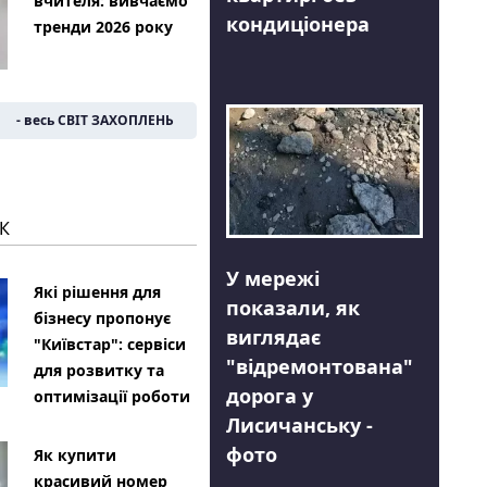
вчителя: вивчаємо
кондиціонера
тренди 2026 року
- весь СВІТ ЗАХОПЛЕНЬ
К
У мережі
Які рішення для
показали, як
бізнесу пропонує
виглядає
"Київстар": сервіси
"відремонтована"
для розвитку та
дорога у
оптимізації роботи
Лисичанську -
фото
Як купити
красивий номер