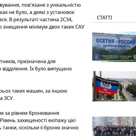
ування, пов'язане з унікальністю
ах не було, а деякі з установок
СТАТТІ
ся. В результаті частина 2С34,
про знищення мінімум двох таких САУ
тників, призначена для
відділення. Їх було випущено
рьох таких машин, за іншою
а ЗСУ.
им за рівнем бронювання
івень захищеності екіпажу цієї
ь танки, оскільки її броню значно