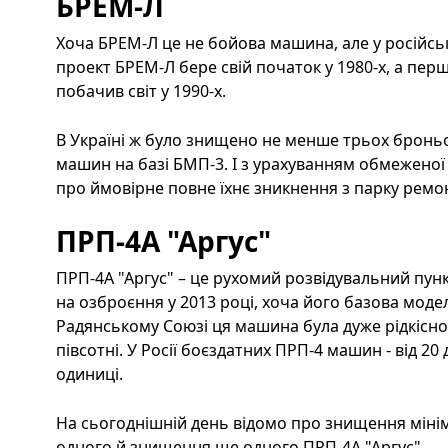
БРЕМ-Л
Хоча БРЕМ-Л це не бойова машина, але у російські
проект БРЕМ-Л бере свій початок у 1980-х, а пер
побачив світ у 1990-х.
В Україні ж було знищено не менше трьох бронь
машин на базі БМП-3. І з урахуванням обмеженої 
про ймовірне повне їхнє зникнення з парку ремо
ПРП-4А "Аргус"
ПРП-4А "Аргус" – це рухомий розвідувальний пун
на озброєння у 2013 році, хоча його базова модел
Радянському Союзі ця машина була дуже рідкісн
півсотні. У Росії боєздатних ПРП-4 машин - від 20 д
одиниці.
На сьогоднішній день відомо про знищення міні
одного й знищення ще одного ПРП-4А "Аргус".