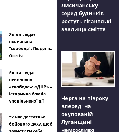
Лисичанську
серед будинків
ростуть гігантські
звалища сміття
Як виглядає
невизнана
"свобода": Південна
Осетія
Як виглядає
невизнана
«свобода»: «ДНР» –
історична бомба
Черга на півроку
уповільненої дії
вперед: на
окупованій
"У нас достатньо
Луганщині
бойового духу, щоб
неможливо
захистити себе"