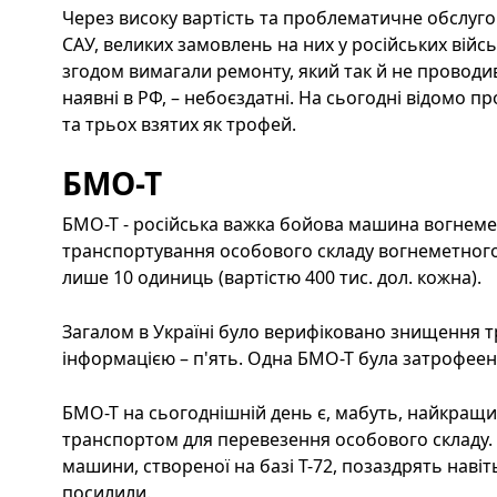
Через високу вартість та проблематичне обслугов
САУ, великих замовлень на них у російських військ
згодом вимагали ремонту, який так й не проводив
наявні в РФ, – небоєздатні. На сьогодні відомо 
та трьох взятих як трофей.
БМО-Т
БМО-Т - російська важка бойова машина вогнеме
транспортування особового складу вогнеметного 
лише 10 одиниць (вартістю 400 тис. дол. кожна).
Загалом в Україні було верифіковано знищення т
інформацією – п'ять. Одна БМО-Т була затрофеен
БМО-Т на сьогоднішній день є, мабуть, найкращ
транспортом для перевезення особового складу. Р
машини, створеної на базі Т-72, позаздрять навіт
посилили.