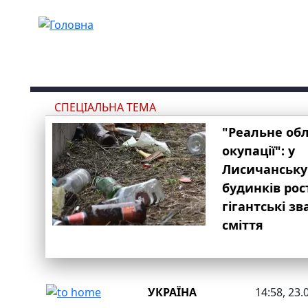
Перейти до основного вмісту
СПЕЦІАЛЬНА ТЕМА
"Реальне об
окупації": у
Лисичанську
будинків рос
гігантські з
сміття
УКРАЇНА
14:58, 23.