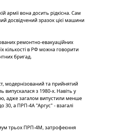
й армії вона досить рідкісна. Сам
ший досвідчений зразок цієї машини
ованих ремонтно-евакуаційних
їх кількості в РФ можна говорити
нтних бригад.
кт, модернізований та прийнятий
ь випускалася з 1980-х. Навіть у
ою, адже загалом випустили менше
о 30, а ПРП-4А "Аргус" - взагалі
мум трьох ПРП-4М, затрофеєння