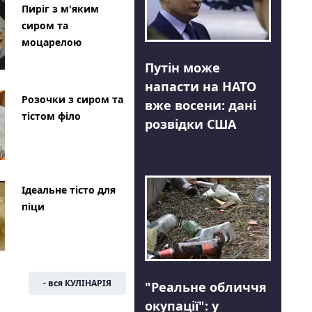
Пиріг з м'яким
сиром та
моцарелою
Путін може
напасти на НАТО
Розочки з сиром та
вже восени: дані
тістом філо
розвідки США
Ідеальне тісто для
піци
- вся КУЛІНАРІЯ
"Реальне обличчя
окупації": у