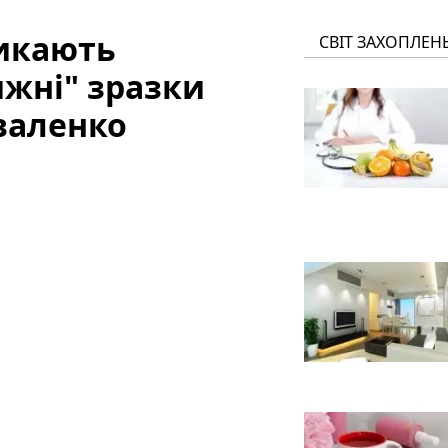
никають
СВІТ ЗАХОПЛЕН
ижні" зразки
оваленко