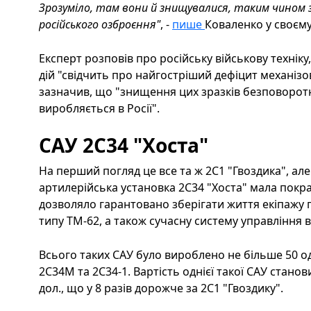
Зрозуміло, там вони й знищувалися, таким чином
російського озброєння"
, -
пише
Коваленко у своєму
Експерт розповів про російську військову техніку
дій "свідчить про найгостріший дефіцит механізо
зазначив, що "знищення цих зразків безповоротне
виробляється в Росії".
САУ 2С34 "Хоста"
На перший погляд це все та ж 2С1 "Гвоздика", але
артилерійська установка 2С34 "Хоста" мала пок
дозволяло гарантовано зберігати життя екіпажу п
типу ТМ-62, а також сучасну систему управління 
Всього таких САУ було вироблено не більше 50 од
2С34М та 2С34-1. Вартість однієї такої САУ станов
дол., що у 8 разів дорожче за 2С1 "Гвоздику".