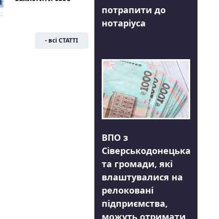
потрапити до
нотаріуса
- всі СТАТТІ
ВПО з
Сіверськодонецька
та громади, які
влаштувалися на
релоковані
підприємства,
можуть отримати