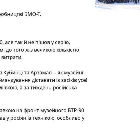
робництві БМО-Т.
 але так й не пішов у серію,
м, до того ж з великою кількістю
 витрати.
 Кубинці та Арзамасі – як музейні
андування діставати із засіків усе!
діївкою, а за тиждень російська
правкою на фронт музейного БТР-90
в у росіян із технікою, особливо у