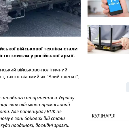
ійської військової техніки стали
тю зникли у російської армії.
їнський військово-політичний
т, також відомий як "Злий одесит",
омасштабного вторгнення в Україну
ції яких військово-промисловий
боти. Але потенціалу ВПК не
КУЛІНАРІЯ
ому в зоні бойових дій стали
куди поодинокі, дослідні зразки.