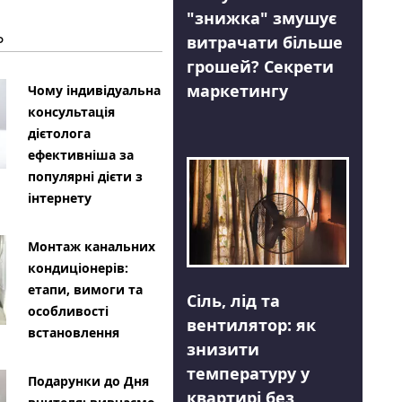
"знижка" змушує
Ь
витрачати більше
грошей? Секрети
маркетингу
Чому індивідуальна
консультація
дієтолога
ефективніша за
популярні дієти з
інтернету
Монтаж канальних
кондиціонерів:
етапи, вимоги та
Сіль, лід та
особливості
вентилятор: як
встановлення
знизити
температуру у
Подарунки до Дня
квартирі без