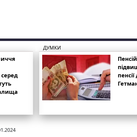
ДУМКИ
личчя
Пенсій
підвищ
 серед
пенсії 
туть
Гетма
валища
01.2024