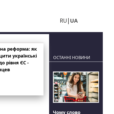
RU
UA
на реформа: як
ити українські
ОСТАННІ НОВИНИ
до рівня ЄС -
нцев
Чому слово