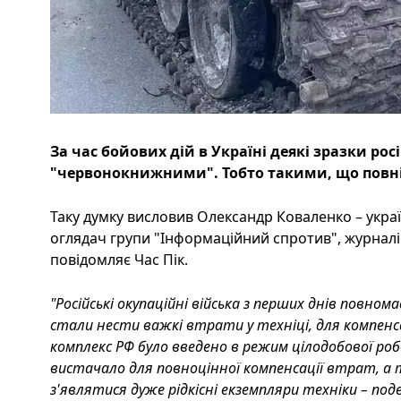
За час бойових дій в Україні деякі зразки рос
"червонокнижними". Тобто такими, що повніс
Таку думку висловив Олександр Коваленко – укра
оглядач групи "Інформаційний спротив", журналіс
повідомляє Час Пік.
"Російські окупаційні війська з перших днів повн
стали нести важкі втрати у техніці, для компенса
комплекс РФ було введено в режим цілодобової ро
вистачало для повноцінної компенсації втрат, а т
з'являтися дуже рідкісні екземпляри техніки – поде