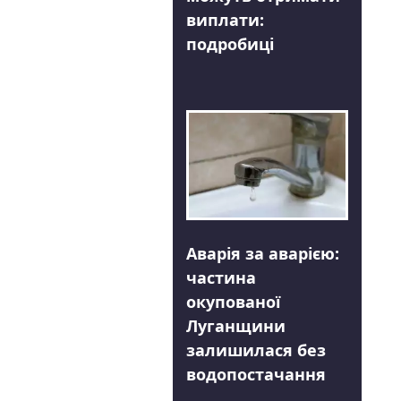
виплати:
подробиці
Аварія за аварією:
частина
окупованої
Луганщини
залишилася без
водопостачання