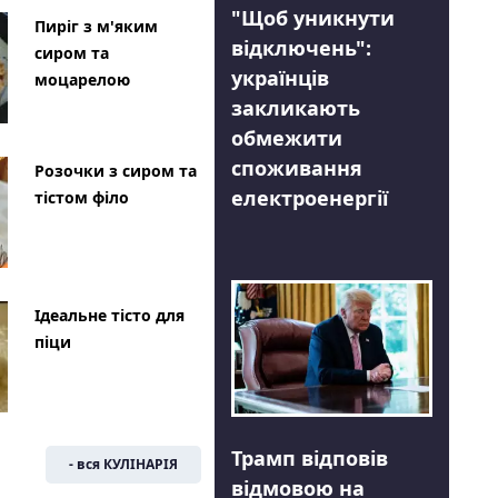
"Щоб уникнути
Пиріг з м'яким
відключень":
сиром та
українців
моцарелою
закликають
обмежити
споживання
Розочки з сиром та
електроенергії
тістом філо
Ідеальне тісто для
піци
Трамп відповів
- вся КУЛІНАРІЯ
відмовою на