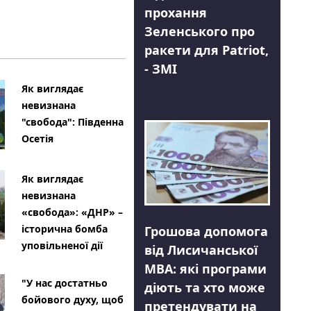
прохання
Зеленського про
ракети для Patriot,
- ЗМІ
Як виглядає
невизнана
"свобода": Південна
Осетія
Як виглядає
невизнана
«свобода»: «ДНР» –
історична бомба
Грошова допомога
уповільненої дії
від Лисичанської
МВА: які програми
"У нас достатньо
діють та хто може
бойового духу, щоб
претендувати на