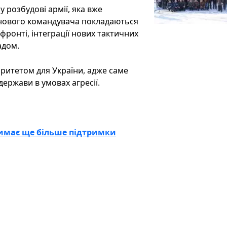
розбудові армії, яка вже
 нового командувача покладаються
 фронті, інтеграції нових тактичних
адом.
оритетом для України, адже саме
держави в умовах агресії.
тримає ще більше підтримки