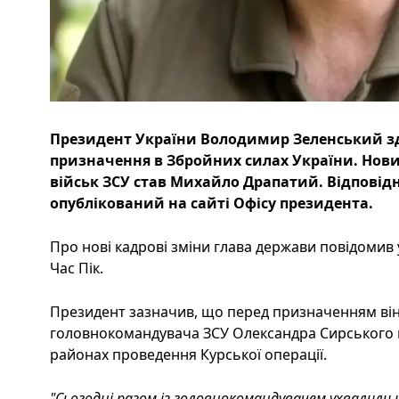
Президент України Володимир Зеленський з
призначення в Збройних силах України. Но
військ ЗСУ став Михайло Драпатий. Відповід
опублікований на сайті Офісу президента.
Про нові кадрові зміни глава держави повідомив
Час Пік.
Президент зазначив, що перед призначенням він
головнокомандувача ЗСУ Олександра Сирського щ
районах проведення Курської операції.
"Сьогодні разом із головнокомандувачем ухвалили 