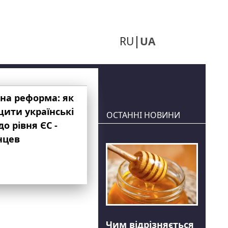
RU
UA
на реформа: як
ити українські
ОСТАННІ НОВИНИ
до рівня ЄС -
нцев
Чим відрізняється