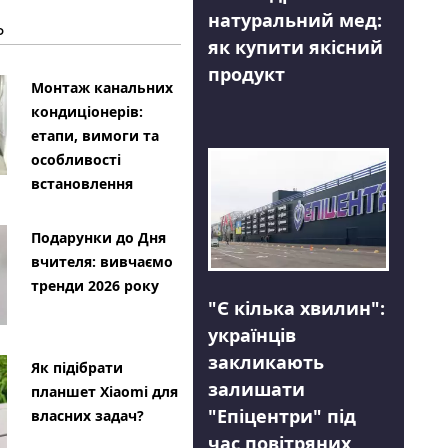
натуральний мед:
Ь
як купити якісний
продукт
Монтаж канальних
кондиціонерів:
етапи, вимоги та
особливості
встановлення
Подарунки до Дня
вчителя: вивчаємо
тренди 2026 року
"Є кілька хвилин":
українців
закликають
Як підібрати
залишати
планшет Xiaomi для
"Епіцентри" під
власних задач?
час повітряних