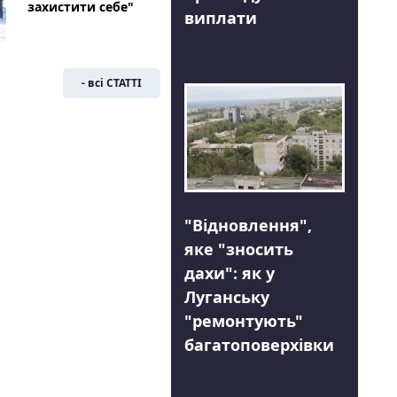
захистити себе"
виплати
- всі СТАТТІ
"Відновлення",
яке "зносить
дахи": як у
Луганську
"ремонтують"
багатоповерхівки