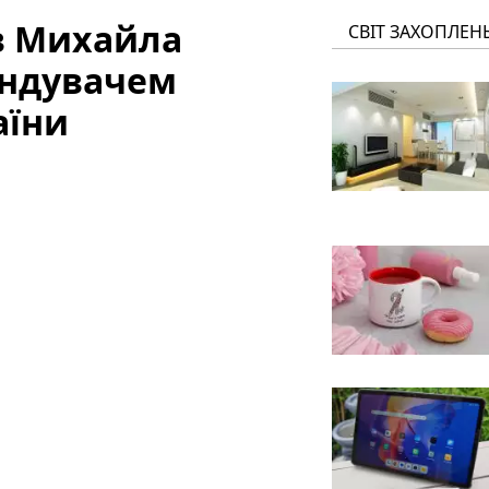
в Михайла
СВІТ ЗАХОПЛЕН
андувачем
аїни