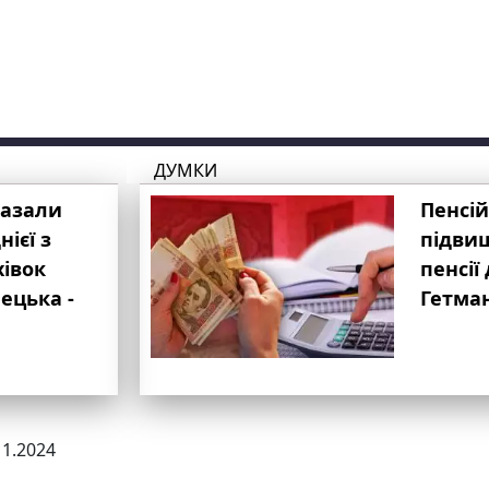
ДУМКИ
казали
Пенсій
ієї з
підвищ
хівок
пенсії 
ецька -
Гетма
11.2024