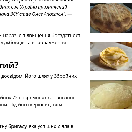
йних сил України призначений
ача ЗСУ став Олег Апостол"
, —
 наразі є підвищення боєздатності
ослужбовців та впровадження
тий?
 досвідом. Його шлях у Збройних
йону 72-ї окремої механізованої
аїни. Під його керівництвом
ну бригаду, яка успішно діяла в