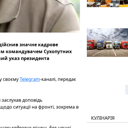
дійснив значне кадрове
вим командувачем Сухопутних
ний указ президента
 у своєму
Telegram
-каналі, передає
 заслухав доповідь
одо ситуації на фронті, зокрема в
КУЛІНАРІЯ
низку кадрових рішень для нашої