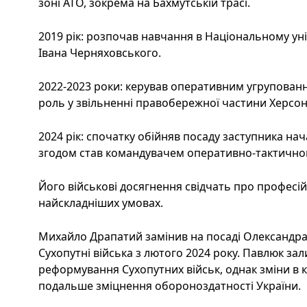
зоні АТО, зокрема на Бахмутській трасі.
2019 рік: розпочав навчання в Національному уні
Івана Черняховського.
2022-2023 роки: керував оперативним угрупованн
роль у звільненні правобережної частини Херсонс
2024 рік: спочатку обійняв посаду заступника на
згодом став командувачем оперативно-тактичног
Його військові досягнення свідчать про професій
найскладніших умовах.
Михайло Драпатий замінив на посаді Олександр
Сухопутні війська з лютого 2024 року. Павлюк за
реформування Сухопутних військ, однак зміни в 
подальше зміцнення обороноздатності України.