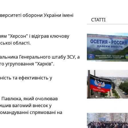
верситеті оборони України імені
СТАТТІ
ям "Херсон" і відіграв ключову
ької області.
чальника Генерального штабу ЗСУ, а
о угруповання "Харків".
ність та ефективність у
а Павлюка, який очолював
лишив вагомий внесок у
командуванні спрямовані на