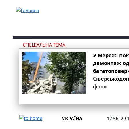
Перейти до основного вмісту
СПЕЦІАЛЬНА ТЕМА
У мережі по
демонтаж одн
багатоповер
Сіверськодон
фото
УКРАЇНА
17:56, 29.