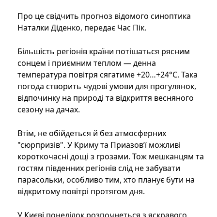
Про це свідчить прогноз відомого синоптика
Наталки Діденко, передає Час Пік.
Більшість регіонів країни потішаться рясним
сонцем і приємним теплом — денна
температура повітря сягатиме +20…+24°C. Така
погода створить чудові умови для прогулянок,
відпочинку на природі та відкриття весняного
сезону на дачах.
Втім, не обійдеться й без атмосферних
"сюрпризів". У Криму та Приазов’ї можливі
короткочасні дощі з грозами. Тож мешканцям та
гостям південних регіонів слід не забувати
парасольки, особливо тим, хто планує бути на
відкритому повітрі протягом дня.
У Києві понеділок розпочнеться з яскравого