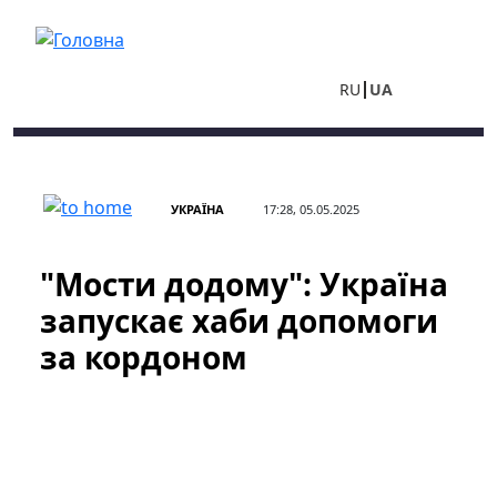
Перейти до основного вмісту
RU
UA
УКРАЇНА
17:28, 05.05.2025
"Мости додому": Україна
запускає хаби допомоги
за кордоном