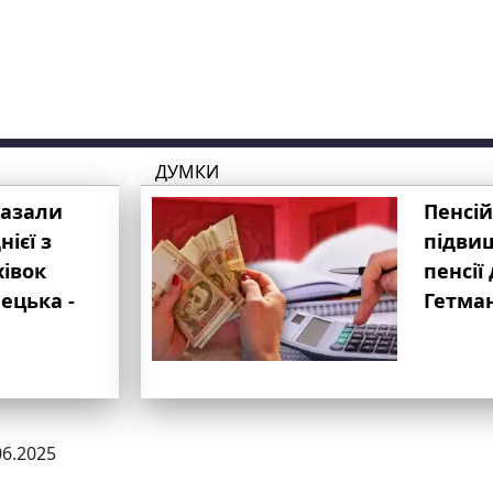
ДУМКИ
казали
Пенсій
ієї з
підвищ
хівок
пенсії 
ецька -
Гетма
06.2025