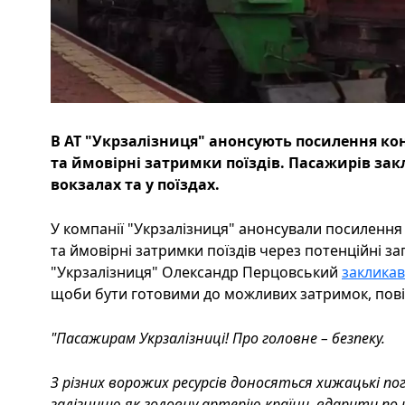
В АТ "Укрзалізниця" анонсують посилення ко
та ймовірні затримки поїздів. Пасажирів з
вокзалах та у поїздах.
У компанії "Укрзалізниця" анонсували посилення
та ймовірні затримки поїздів через потенційні за
"Укрзалізниця" Олександр Перцовський
заклика
щоби бути готовими до можливих затримок, пові
"Пасажирам Укрзалізниці! Про головне – безпеку.
З різних ворожих ресурсів доносяться хижацькі по
залізницю як головну артерію країни, вдарити по 