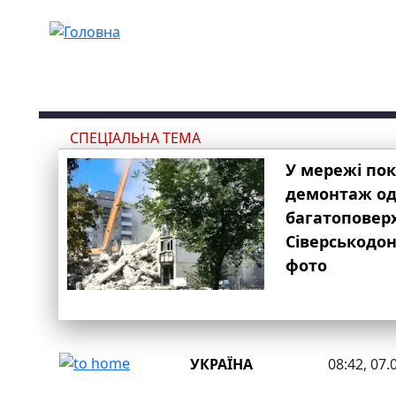
Перейти до основного вмісту
СПЕЦІАЛЬНА ТЕМА
У мережі по
демонтаж одн
багатоповер
Сіверськодон
фото
УКРАЇНА
08:42, 07.