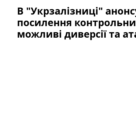
В "Укрзалізниці" анон
посилення контрольних
можливі диверсії та а