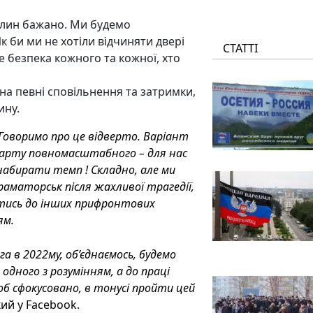
вилин бажано. Ми будемо
к би ми не хотіли відчиняти двері
СТАТТІ
 безпека кожного та кожної, хто
на певні сповільнення та затримки,
ину.
 Говоримо про це відверто. Варіант
 старту повномасштабного – для нас
набирати темп ! Складно, але ми
аматорськ після жахливої трагедії,
татись до інших прифронтових
ям.
га в 2022му, об’єднаємось, будемо
дного з розумінням, а до праці
об сфокусовано, в тонусі пройти цей
ий у Facebook.