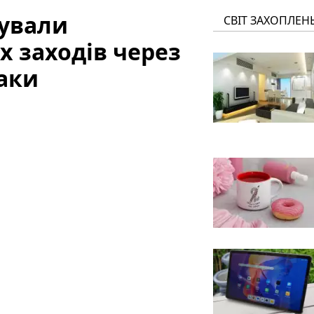
сували
СВІТ ЗАХОПЛЕН
 заходів через
таки