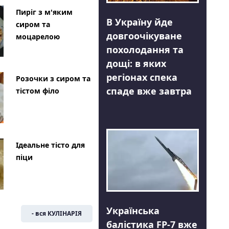
Пиріг з м'яким
В Україну йде
сиром та
довгоочікуване
моцарелою
похолодання та
дощі: в яких
регіонах спека
Розочки з сиром та
спаде вже завтра
тістом філо
Ідеальне тісто для
піци
Українська
- вся КУЛІНАРІЯ
балістика FP-7 вже