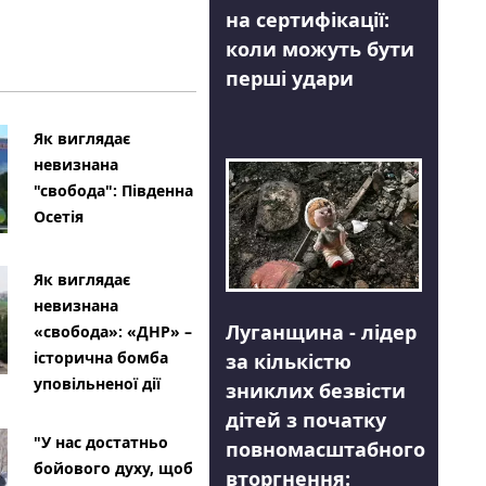
на сертифікації:
коли можуть бути
перші удари
Як виглядає
невизнана
"свобода": Південна
Осетія
Як виглядає
невизнана
Луганщина - лідер
«свобода»: «ДНР» –
історична бомба
за кількістю
уповільненої дії
зниклих безвісти
дітей з початку
"У нас достатньо
повномасштабного
бойового духу, щоб
вторгнення: