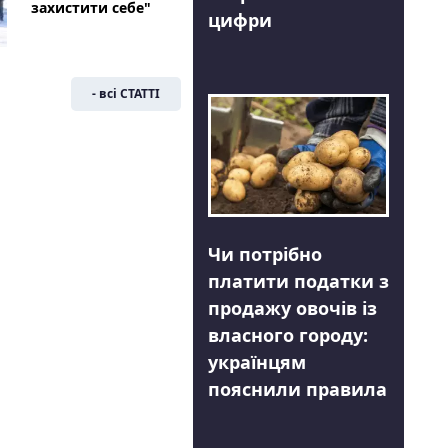
захистити себе"
цифри
- всі СТАТТІ
Чи потрібно
платити податки з
продажу овочів із
власного городу:
українцям
пояснили правила