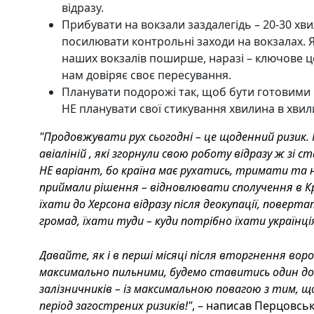
відразу.
Прибувати на вокзали заздалегідь – 20-30 х
посилювати контрольні заходи на вокзалах. Я
наших вокзалів поширше, наразі – ключове це
нам довіряє своє пересування.
Планувати подорожі так, щоб бути готовими 
НЕ планувати свої стикування хвилина в хвил
"Продовжувати рух сьогодні – це щоденний ризик.
авіаліній , які згорнули свою роботу відразу ж зі
НЕ варіант, бо країна має рухатись, тримати та 
приймали рішення – відновлювати сполучення в Кр
їхати до Херсона відразу після деокупації, повер
громад, їхати туди – куди потрібно їхати українці
Давайте, як і в перші місяці після вторгнення воро
максимально пильними, будемо ставитись один до о
залізничників – із максимальною повагою з тим, щ
період загострених ризиків!"
, – написав Перцовськ