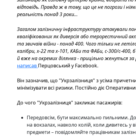
відповідь. Правда ж в тому, що це не погрози і нія
реальність понад 3 роки...
Загалом залізничну інфраструктуру атакували пона
кваліфікованих як диверсія або терорестичний акт 
та звичаїв війни - понад 400. Чого тільки не летіл
калібри, х-22 та х-101, КАБи та ФАБи, с-300/с-400
й вже на окремих ділянка - прицільно женуться з
написав
Перцовський у Facebook.
Він зазначив, що "Укрзалізниця" з усіма причет
мінімізувати всі ризики. Постійно діє Оперативни
До чого "Укрзалізниця" закликає пасажирів:
Передовсім, бути максимально пильними. До 
на вокзалах, навколо колій, коли дивитесь у вік
предмети – повідомляйте працівникам заліз