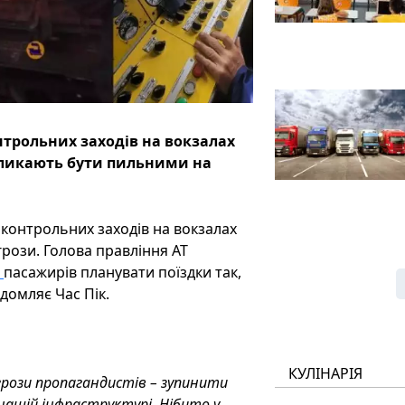
нтрольних заходів на вокзалах
акликають бути пильними на
 контрольних заходів на вокзалах
грози. Голова правління АТ
в
пасажирів планувати поїздки так,
домляє Час Пік.
КУЛІНАРІЯ
грози пропагандистів – зупинити
нашій інфраструктурі. Нібито у