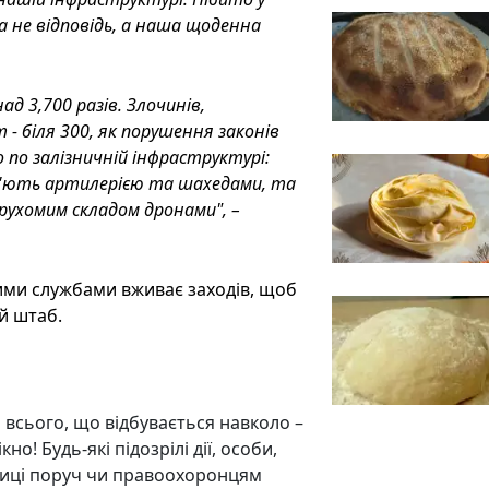
ка не відповідь, а наша щоденна
д 3,700 разів. Злочинів,
- біля 300, як порушення законів
о по залізничній інфраструктурі:
, б'ють артилерією та шахедами, та
а рухомим складом дронами
", –
ними службами вживає заходів, щоб
й штаб.
всього, що відбувається навколо –
но! Будь-які підозрілі дії, особи,
ниці поруч чи правоохоронцям