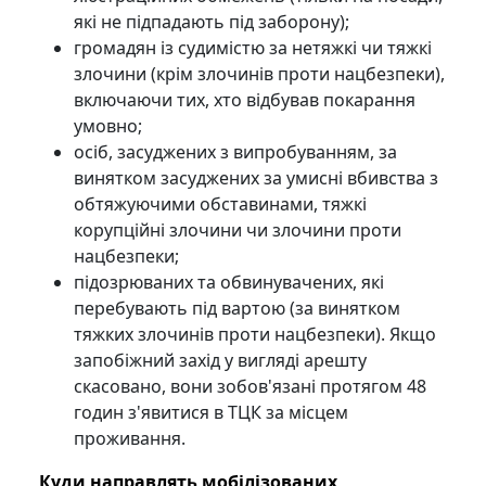
які не підпадають під заборону);
громадян із судимістю за нетяжкі чи тяжкі
злочини (крім злочинів проти нацбезпеки),
включаючи тих, хто відбував покарання
умовно;
осіб, засуджених з випробуванням, за
винятком засуджених за умисні вбивства з
обтяжуючими обставинами, тяжкі
корупційні злочини чи злочини проти
нацбезпеки;
підозрюваних та обвинувачених, які
перебувають під вартою (за винятком
тяжких злочинів проти нацбезпеки). Якщо
запобіжний захід у вигляді арешту
скасовано, вони зобов'язані протягом 48
годин з'явитися в ТЦК за місцем
проживання.
Куди направлять мобілізованих