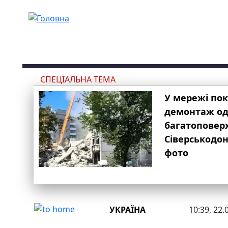
Перейти до основного вмісту
СПЕЦІАЛЬНА ТЕМА
У мережі по
демонтаж одн
багатоповер
Сіверськодон
фото
УКРАЇНА
10:39, 22.