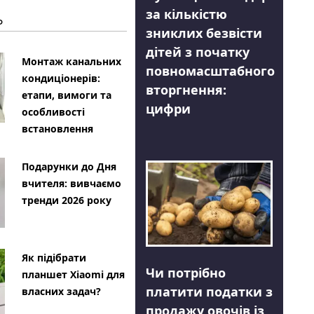
за кількістю
Ь
зниклих безвісти
дітей з початку
Монтаж канальних
повномасштабного
кондиціонерів:
вторгнення:
етапи, вимоги та
цифри
особливості
встановлення
Подарунки до Дня
вчителя: вивчаємо
тренди 2026 року
Як підібрати
Чи потрібно
планшет Xiaomi для
платити податки з
власних задач?
продажу овочів із