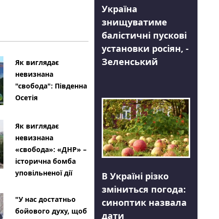
Україна
знищуватиме
балістичні пускові
установки росіян, -
Зеленський
Як виглядає
невизнана
"свобода": Південна
Осетія
Як виглядає
невизнана
«свобода»: «ДНР» –
історична бомба
уповільненої дії
В Україні різко
зміниться погода:
"У нас достатньо
синоптик назвала
бойового духу, щоб
дати