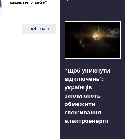
захистити себе"
- всі СТАТТІ
"Щоб уникнути
відключень":
українців
закликають
обмежити
споживання
електроенергії