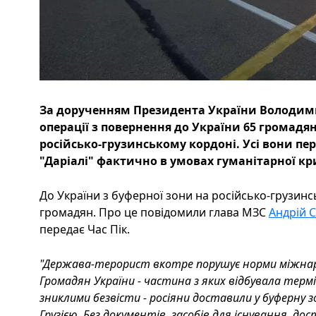
За дорученням Президента України Володими
операції з повернення до України 65 громадян
російсько-грузинському кордоні. Усі вони пер
"Даріалі" фактично в умовах гуманітарної кр
До України з буферної зони на російсько-грузин
громадян. Про це повідомили глава МЗС
Андрій С
передає Час Пік.
"Держава-терорист вкотре порушує норми міжнар
Громадян України - частина з яких відбувала тер
зниклими безвісти - росіяни доставили у буферну 
Грузією. Без документів, засобів для існування, 