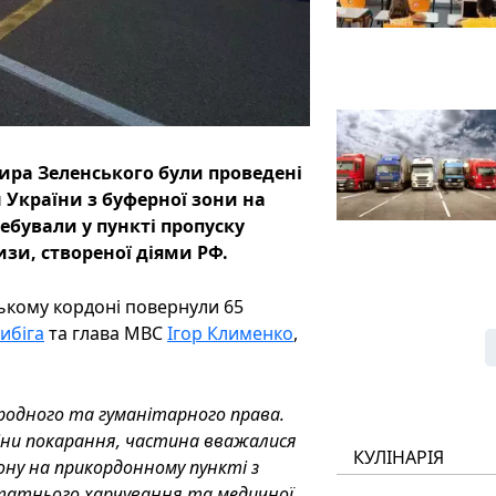
ра Зеленського були проведені
 України з буферної зони на
ебували у пункті пропуску
изи, створеної діями РФ.
ському кордоні повернули 65
ибіга
та глава МВС
Ігор Клименко
,
одного та гуманітарного права.
міни покарання, частина вважалися
КУЛІНАРІЯ
зону на прикордонному пункті з
достатнього харчування та медичної