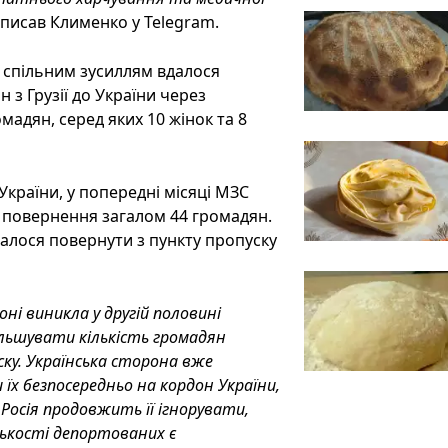
аписав Клименко у Telegram.
 спільним зусиллям вдалося
 з Грузії до України через
адян, серед яких 10 жінок та 8
країни, у попередні місяці МЗС
 повернення загалом 44 громадян.
далося повернути з пункту пропуску
оні виникла у другій половині
більшувати кількість громадян
ску. Українська сторона вже
їх безпосередньо на кордон України,
о Росія продовжить її ігнорувати,
лькості депортованих є