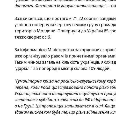
допомоги. Фактично їх кинули напризволяще",
– н
Зазначається, що протягом 21-22 серпня завдяки
успішно повернути чергову велику групу громадян
територію Молдови. Повернули до України 65 гром
тяжкохворих осіб.
За інформацією Міністерства закордонних справ У
вже організувало разом із причетними органами
Таким чином загальна кількість українців, яких в
"Даріалі" за попередні місяці склала 109 людей.
"Гуманітарна криза на російсько-грузинському корд
червня, коли Росія цілеспрямовано почала різко з
України, яких вона депортувала в цей пункт пропу
зверталася публічно з закликом до РФ відправляти 
а не Грузії. Ця пропозиція залишається в силі. Якщ
єдиним висновком буде те, що різке збільшення кі