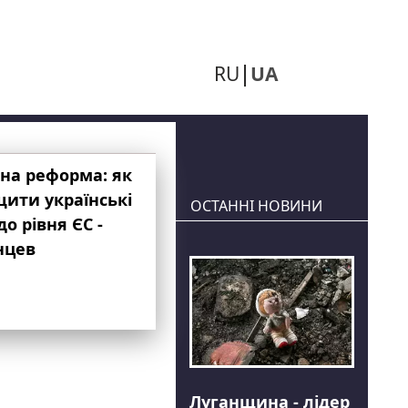
RU
UA
на реформа: як
ити українські
ОСТАННІ НОВИНИ
до рівня ЄС -
нцев
Луганщина - лідер