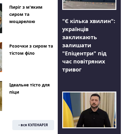
Пиріг з м'яким
сиром та
"Є кілька хвилин":
моцарелою
українців
закликають
залишати
Розочки з сиром та
"Епіцентри" під
тістом філо
час повітряних
тривог
Ідеальне тісто для
піци
- вся КУЛІНАРІЯ