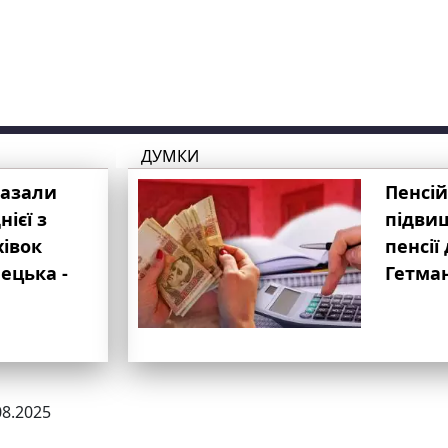
ДУМКИ
казали
Пенсій
ієї з
підвищ
хівок
пенсії 
ецька -
Гетма
08.2025