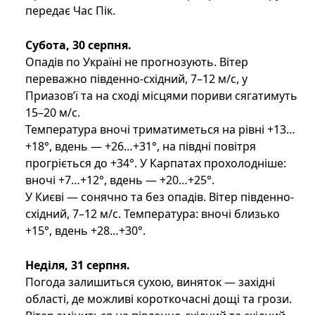
передає Час Пік.
Субота, 30 серпня.
Опадів по Україні не прогнозують. Вітер
переважно південно-східний, 7–12 м/с, у
Приазов’ї та на сході місцями пориви сягатимуть
15–20 м/с.
Температура вночі триматиметься на рівні +13…
+18°, вдень — +26…+31°, на півдні повітря
прогріється до +34°. У Карпатах прохолодніше:
вночі +7…+12°, вдень — +20…+25°.
У Києві — сонячно та без опадів. Вітер південно-
східний, 7–12 м/с. Температура: вночі близько
+15°, вдень +28…+30°.
Неділя, 31 серпня.
Погода залишиться сухою, виняток — західні
області, де можливі короткочасні дощі та грози.