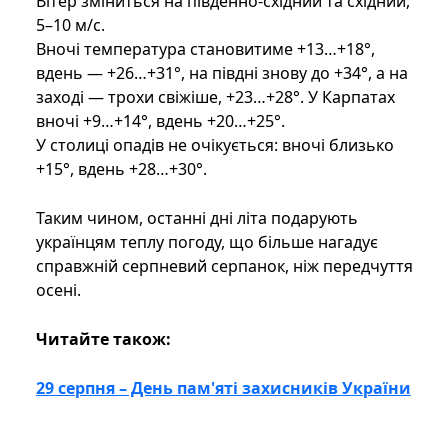
Вітер зміниться на південно-східний та східний,
5–10 м/с.
Вночі температура становитиме +13…+18°,
вдень — +26…+31°, на півдні знову до +34°, а на
заході — трохи свіжіше, +23…+28°. У Карпатах
вночі +9…+14°, вдень +20…+25°.
У столиці опадів не очікується: вночі близько
+15°, вдень +28…+30°.
Таким чином, останні дні літа подарують
українцям теплу погоду, що більше нагадує
справжній серпневий серпанок, ніж передчуття
осені.
Читайте також:
29 серпня – День пам'яті захисників України