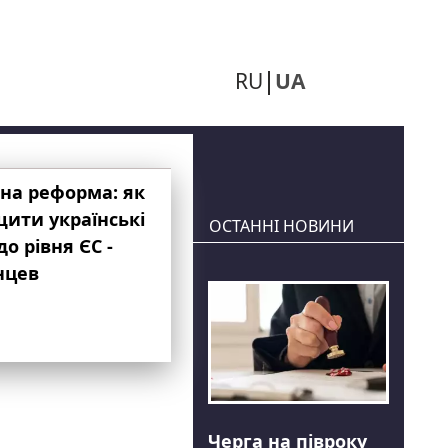
RU
UA
на реформа: як
ити українські
ОСТАННІ НОВИНИ
до рівня ЄС -
нцев
Черга на півроку