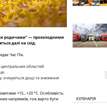
ми родичами" — прохолодними
ться далі на схід.
едає Час Пік.
на центральних областей
це.
: очікуються дощі та зниження
новитиме +15…+20 °C. Особливість
КУЛІНАРІЯ
чних напрямків, тож варто бути