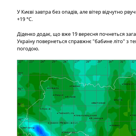
У Києві завтра без опадів, але вітер відчутно рв
+19 °C.
Діденко додає, що вже 19 вересня почнеться зага
Україну повернеться справжнє "бабине літо" з т
погодою.