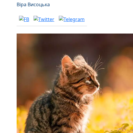
Віра Висоцька