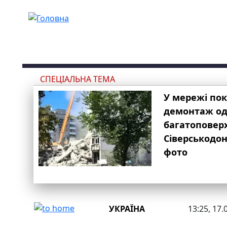
Перейти до основного вмісту
СПЕЦІАЛЬНА ТЕМА
У мережі по
демонтаж одн
багатоповер
Сіверськодон
фото
УКРАЇНА
13:25, 17.