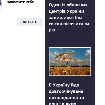
захистити себе"
Один із обласних
центрів України
залишився без
- всі СТАТТІ
світла після атаки
РФ
В Україну йде
довгоочікуване
похолодання та
дощі: в яких