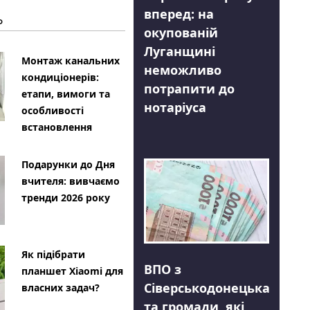
вперед: на
Ь
окупованій
Луганщині
Монтаж канальних
неможливо
кондиціонерів:
потрапити до
етапи, вимоги та
нотаріуса
особливості
встановлення
Подарунки до Дня
вчителя: вивчаємо
тренди 2026 року
Як підібрати
ВПО з
планшет Xiaomi для
Сіверськодонецька
власних задач?
та громади, які