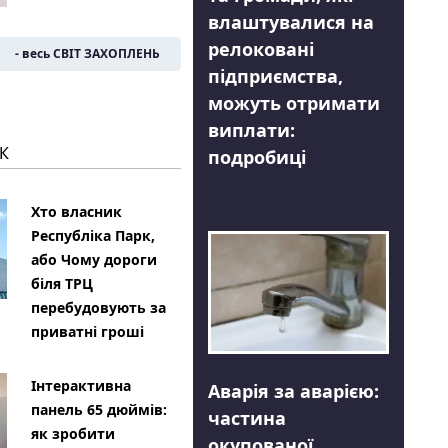
влаштувалися на
релоковані
- весь СВІТ ЗАХОПЛЕНЬ
підприємства,
можуть отримати
виплати:
К
подробиці
Хто власник
Республіка Парк,
або Чому дороги
біля ТРЦ
перебудовують за
приватні гроші
Інтерактивна
Аварія за аварією:
панель 65 дюймів:
частина
як зробити
окупованої