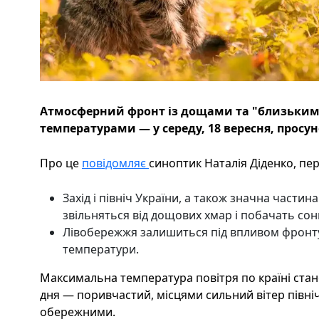
Атмосферний фронт із дощами та "близьки
температурами — у середу, 18 вересня, просуне
Про це
повідомляє
синоптик Наталія Діденко, пер
Захід і північ України, а також значна части
звільняться від дощових хмар і побачать сон
Лівобережжя залишиться під впливом фронту
температури.
Максимальна температура повітря по країні ста
дня — поривчастий, місцями сильний вітер півні
обережними.