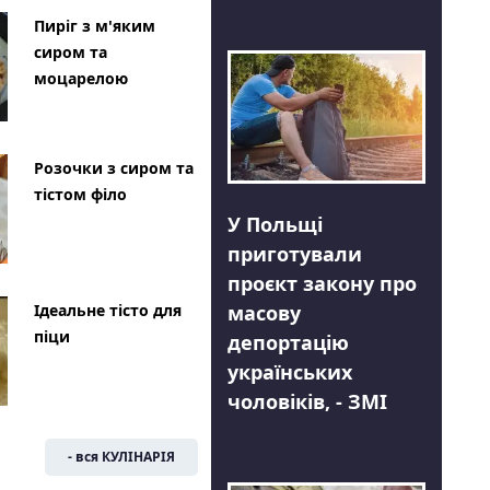
Пиріг з м'яким
сиром та
моцарелою
Розочки з сиром та
тістом філо
У Польщі
приготували
проєкт закону про
Ідеальне тісто для
масову
піци
депортацію
українських
чоловіків, - ЗМІ
- вся КУЛІНАРІЯ