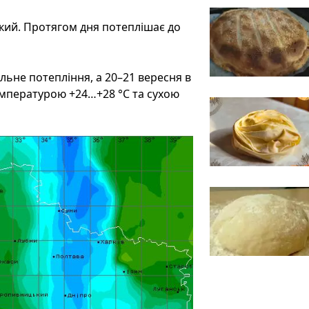
учкий. Протягом дня потеплішає до
льне потепління, а 20–21 вересня в
емпературою +24…+28 °C та сухою