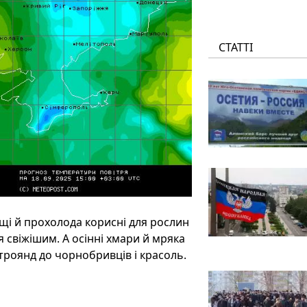
СТАТТІ
щі й прохолода корисні для рослин
я свіжішим. А осінні хмари й мряка
троянд до чорнобривців і красоль.