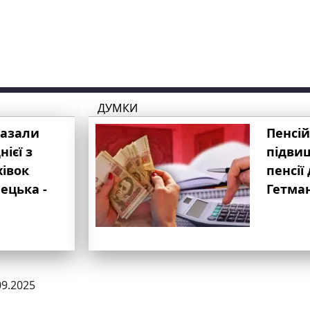
ДУМКИ
казали
Пенсій
ієї з
підвищ
хівок
пенсії 
ецька -
Гетма
09.2025