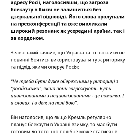
адресу Росії, наголосивши, що загроза
блекауту в Києві не залишиться без
дзеркальної відповіді. Його слова пролунали
на пресконференції та вже викликали
широкий резонанс як усередині країни, так і
за кордоном.
Зеленський заявив, що Україна та її союзники не
повинні боятися використовувати ту ж риторику
та підхід, якими оперує Росія:
"Не треба бути дуже обережними у риториці з
"російськими", якщо вони загрожують. Бути
цивілізованими з нецивілізованими - це помилка. І
в словах, і в діях на полі бою"
.
Він наголосив, що якщо Кремль регулярно
планує блекаути в Україні взимку, то має бути
готовим до того, що подібне може статися і в