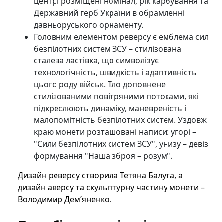
центрі розміщені номінал, рік карбування та
Державний герб України в обрамленні
давньоруського орнаменту.
Головним елементом реверсу є емблема сил
безпілотних систем ЗСУ – стилізована
сталева ластівка, що символізує
технологічність, швидкість і адаптивність
цього роду військ. Тло доповнене
стилізованими повітряними потоками, які
підкреслюють динаміку, маневреність і
малопомітність безпілотних систем. Уздовж
краю монети розташовані написи: угорі –
"Сили безпілотних систем ЗСУ", унизу – девіз
формування "Наша зброя – розум".
Дизайн реверсу створила Тетяна Балута, а
дизайн аверсу та скульптурну частину монети –
Володимир Дем’яненко.