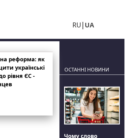
RU
UA
на реформа: як
ити українські
ОСТАННІ НОВИНИ
до рівня ЄС -
нцев
Чому слово