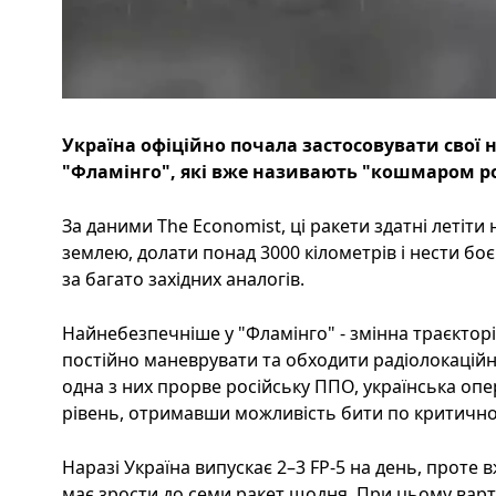
Україна офіційно почала застосовувати свої н
"Фламінго", які вже називають "кошмаром ро
За даними The Economist, ці ракети здатні летіти 
землею, долати понад 3000 кілометрів і нести бо
за багато західних аналогів.
Найнебезпечніше у "Фламінго" - змінна траєкторі
постійно маневрувати та обходити радіолокаційн
одна з них прорве російську ППО, українська опе
рівень, отримавши можливість бити по критично 
Наразі Україна випускає 2–3 FP-5 на день, проте 
має зрости до семи ракет щодня. При цьому варті