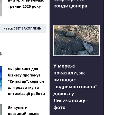
вчителя: вивчаємо
кондиціонера
тренди 2026 року
- весь СВІТ ЗАХОПЛЕНЬ
К
У мережі
Які рішення для
показали, як
бізнесу пропонує
виглядає
"Київстар": сервіси
"відремонтована"
для розвитку та
дорога у
оптимізації роботи
Лисичанську -
фото
Як купити
красивий номер