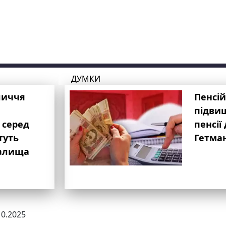
ДУМКИ
личчя
Пенсій
підвищ
 серед
пенсії 
туть
Гетма
валища
10.2025