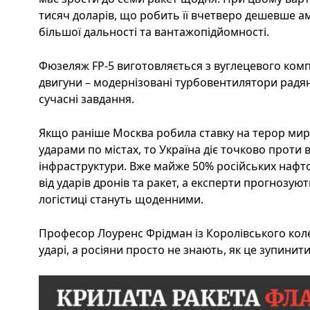
тисяч доларів, що робить її вчетверо дешевше 
більшої дальності та вантажопідйомності.
Фюзеляж FP-5 виготовляється з вуглецевого комп
двигуни – модернізовані турбовентилятори радян
сучасні завдання.
Якщо раніше Москва робила ставку на терор ми
ударами по містах, то Україна діє точково проти 
інфраструктури. Вже майже 50% російських нафт
від ударів дронів та ракет, а експерти прогнозую
логістиці стануть щоденними.
Професор Лоуренс Фрідман із Королівського коле
ударі, а росіяни просто не знають, як це зупинити