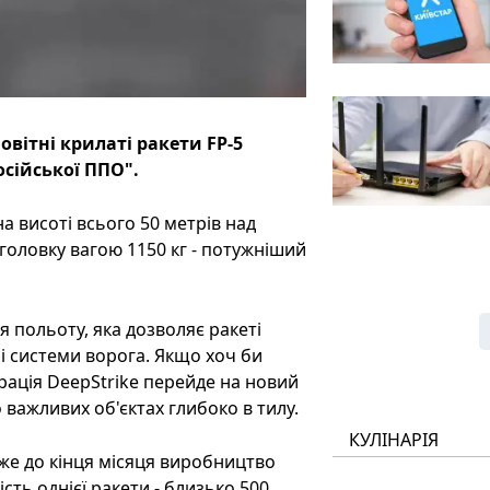
овітні крилаті ракети FP-5
сійської ППО".
на висоті всього 50 метрів над
єголовку вагою 1150 кг - потужніший
я польоту, яка дозволяє ракеті
і системи ворога. Якщо хоч би
рація DeepStrike перейде на новий
важливих об'єктах глибоко в тилу.
КУЛІНАРІЯ
вже до кінця місяця виробництво
сть однієї ракети - близько 500