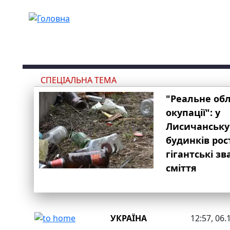
Перейти до основного вмісту
СПЕЦІАЛЬНА ТЕМА
"Реальне об
окупації": у
Лисичанську
будинків рос
гігантські з
сміття
УКРАЇНА
12:57, 06.