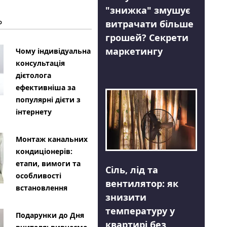
"знижка" змушує
Ь
витрачати більше
грошей? Секрети
маркетингу
Чому індивідуальна
консультація
дієтолога
ефективніша за
популярні дієти з
інтернету
Монтаж канальних
кондиціонерів:
етапи, вимоги та
Сіль, лід та
особливості
вентилятор: як
встановлення
знизити
температуру у
Подарунки до Дня
квартирі без