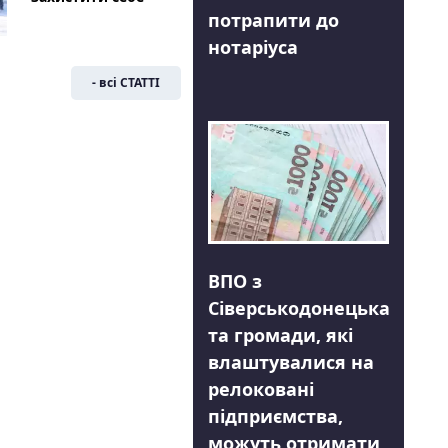
потрапити до
нотаріуса
- всі СТАТТІ
ВПО з
Сіверськодонецька
та громади, які
влаштувалися на
релоковані
підприємства,
можуть отримати