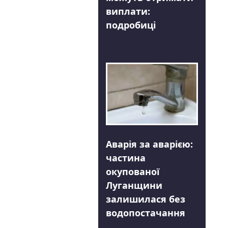
виплати:
подробиці
Аварія за аварією:
частина
окупованої
Луганщини
залишилася без
водопостачання