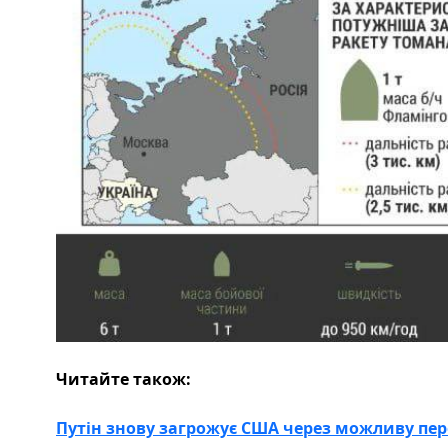
Читайте також:
Путін знову загрожує США через можливу пер