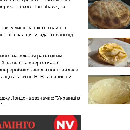
американського Tomahawk, за
озиту лише за шість годин, а
ської спадщини, адаптовані під
рного населення ракетними
військової та енергетичної
опереробних заводів постраждали
ть, що атаки по НПЗ та паливній
джу Лондона зазначає: "Українці в
".