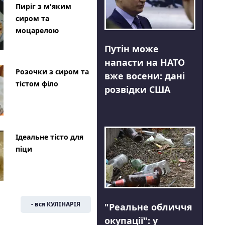
Пиріг з м'яким
сиром та
моцарелою
Путін може
напасти на НАТО
Розочки з сиром та
вже восени: дані
тістом філо
розвідки США
Ідеальне тісто для
піци
- вся КУЛІНАРІЯ
"Реальне обличчя
окупації": у