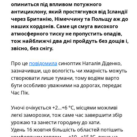
опиниться під впливом потужного
антициклону, який простягнувся від Ісландії
через Британію, Німеччину та Польщу аж до
наших кордонів. Саме ця смуга високого
атмосферного тиску не пропустить опадів,
тож найближчі два дні пройдуть без дощів і,
звісно, без снігу.
Про це
повідомила
синоптик Наталія Діденко,
зазначивши, що вологість чи хмарність можуть
створювати лише тумани, тому водіям варто
бути особливо уважними на дорогах, передає
Час Пік.
Уночі очікується +2…+6 °C, місцями можливі
легкі заморозки, тож саме час завершити збір
урожаю та занести городину до хати.
Удень 16 жовтня більшість областей потішить