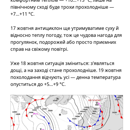
комфортним теплом — +10…+15 °C, лише на
північному сході буде трохи прохолодніше —
+7…+11 °C.
17 жовтня антициклон ще утримуватиме суху й
відносно теплу погоду, тож це чудова нагода для
прогулянок, подорожей або просто приємних
справ на свіжому повітрі.
Уже 18 жовтня ситуація зміниться: з’являться
дощі, а на заході стане прохолодніше. 19 жовтня
похолодання відчують усі — денна температура
опуститься до +5…+9 °C.