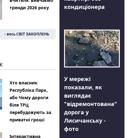
вчителя: вивчаємо
кондиціонера
тренди 2026 року
- весь СВІТ ЗАХОПЛЕНЬ
К
У мережі
Хто власник
показали, як
Республіка Парк,
виглядає
або Чому дороги
"відремонтована"
біля ТРЦ
дорога у
перебудовують за
Лисичанську -
приватні гроші
фото
Інтерактивна