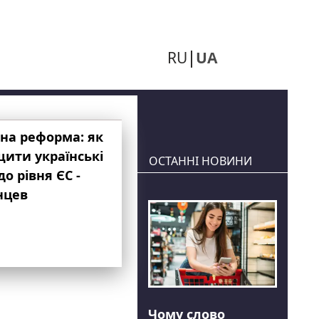
RU
UA
на реформа: як
ити українські
ОСТАННІ НОВИНИ
до рівня ЄС -
нцев
Чому слово