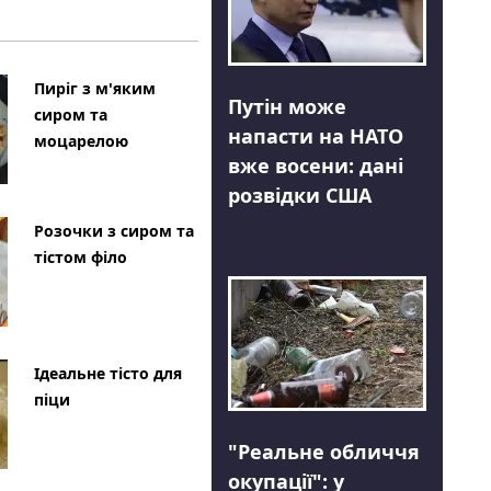
Пиріг з м'яким
Путін може
сиром та
напасти на НАТО
моцарелою
вже восени: дані
розвідки США
Розочки з сиром та
тістом філо
Ідеальне тісто для
піци
"Реальне обличчя
окупації": у