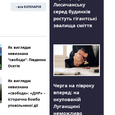
Лисичанську
- вся КУЛІНАРІЯ
серед будинків
ростуть гігантські
звалища сміття
Як виглядає
невизнана
"свобода": Південна
Осетія
Як виглядає
Черга на півроку
невизнана
вперед: на
«свобода»: «ДНР» –
окупованій
історична бомба
уповільненої дії
Луганщині
неможливо