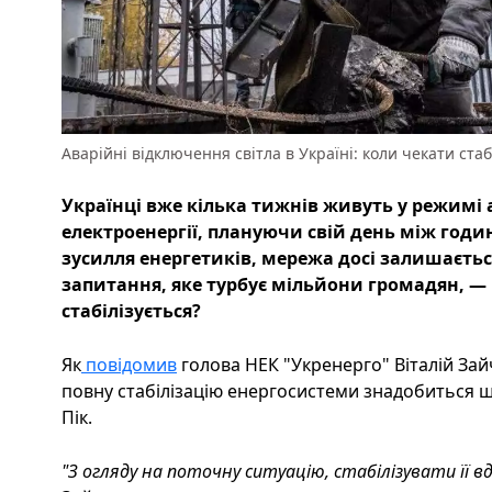
Аварійні відключення світла в Україні: коли чекати стаб
Українці вже кілька тижнів живуть у режимі
електроенергії, плануючи свій день між годи
зусилля енергетиків, мережа досі залишаєтьс
запитання, яке турбує мільйони громадян, —
стабілізується?
Як
повідомив
голова НЕК "Укренерго" Віталій Зайч
повну стабілізацію енергосистеми знадобиться
Пік.
"З огляду на поточну ситуацію, стабілізувати її 