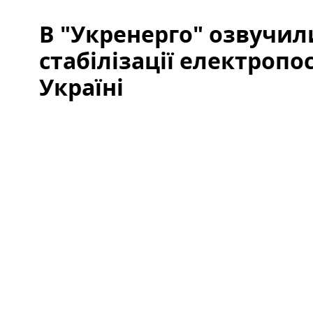
В "Укренерго" озвучил
стабілізації електропо
Україні