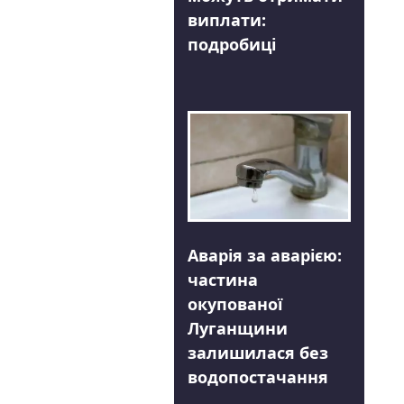
виплати:
подробиці
Аварія за аварією:
частина
окупованої
Луганщини
залишилася без
водопостачання