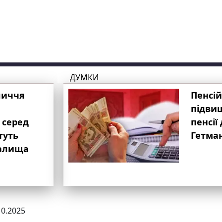
ДУМКИ
личчя
Пенсій
підвищ
 серед
пенсії 
туть
Гетма
валища
10.2025