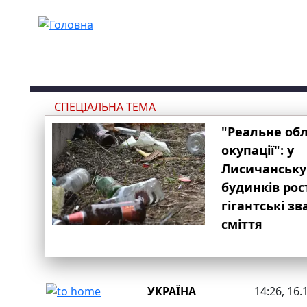
Перейти до основного вмісту
СПЕЦІАЛЬНА ТЕМА
"Реальне об
окупації": у
Лисичанську
будинків рос
гігантські з
сміття
УКРАЇНА
14:26, 16.