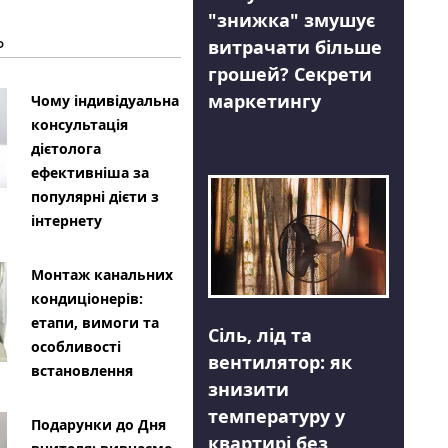
"знижка" змушує
Ь
витрачати більше
грошей? Секрети
маркетингу
Чому індивідуальна
консультація
дієтолога
ефективніша за
популярні дієти з
інтернету
Монтаж канальних
кондиціонерів:
етапи, вимоги та
Сіль, лід та
особливості
вентилятор: як
встановлення
знизити
температуру у
Подарунки до Дня
квартирі без