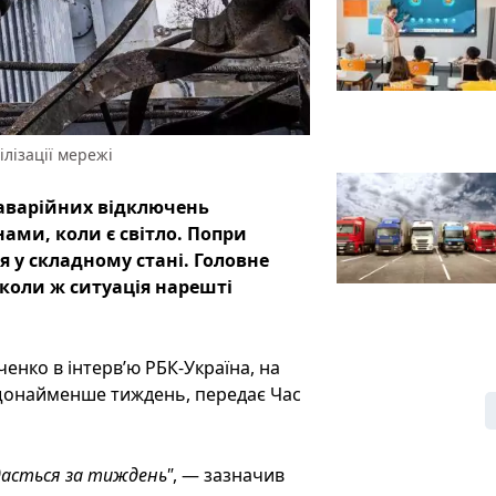
ілізації мережі
 аварійних відключень
нами, коли є світло. Попри
я у складному стані. Головне
 коли ж ситуація нарешті
енко в інтерв’ю РБК-Україна, на
 щонайменше тиждень, передає Час
вдасться за тиждень"
, — зазначив