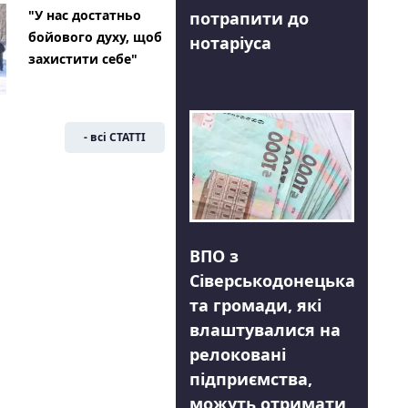
"У нас достатньо
потрапити до
бойового духу, щоб
нотаріуса
захистити себе"
- всі СТАТТІ
ВПО з
Сіверськодонецька
та громади, які
влаштувалися на
релоковані
підприємства,
можуть отримати