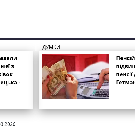
ДУМКИ
казали
Пенсій
ієї з
підвищ
хівок
пенсії 
ецька -
Гетма
03.2026