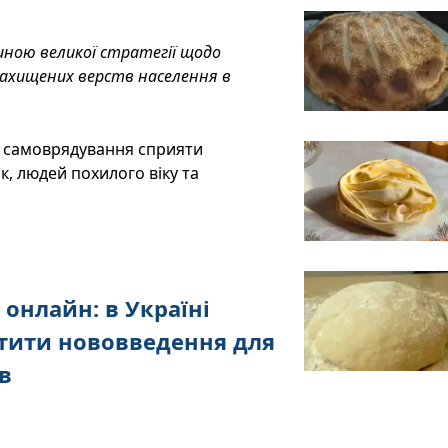
ною великої стратегії щодо
захищених верств населення в
о самоврядування сприяти
, людей похилого віку та
 онлайн: в Україні
тити нововведення для
в