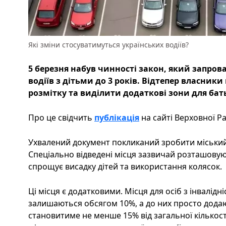
Які зміни стосуватимуться українських водіїв?
5 березня набув чинності закон, який запров
водіїв з дітьми до 3 років. Відтепер власник
розмітку та виділити додаткові зони для бат
Про це свідчить
публікація
на сайті Верховної Ра
Ухвалений документ покликаний зробити міський
Спеціально відведені місця зазвичай розташовуют
спрощує висадку дітей та використання колясок.
Ці місця є додатковими. Місця для осіб з інвалідн
залишаються обсягом 10%, а до них просто додаю
становитиме не менше 15% від загальної кількост