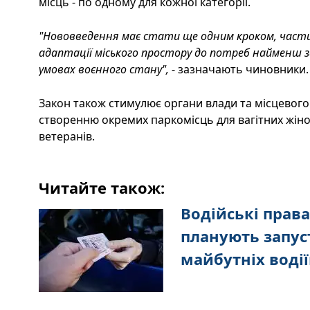
місць - по одному для кожної категорії.
"Нововведення має стати ще одним кроком, части
адаптації міського простору до потреб найменш 
умовах воєнного стану",
- зазначають чиновники.
Закон також стимулює органи влади та місцевог
створенню окремих паркомісць для вагітних жінок
ветеранів.
Читайте також:
Водійські права
планують запус
майбутніх водії