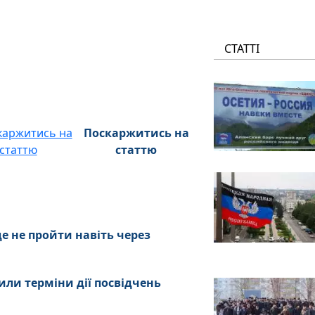
СТАТТІ
Поскаржитись на
статтю
де не пройти навіть через
или терміни дії посвідчень