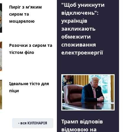
"Щоб уникнути
Пиріг з м'яким
відключень":
сиром та
українців
моцарелою
закликають
обмежити
споживання
Розочки з сиром та
електроенергії
тістом філо
Ідеальне тісто для
піци
Трамп відповів
- вся КУЛІНАРІЯ
відмовою на