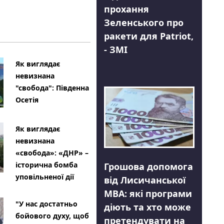
прохання
Зеленського про
ракети для Patriot,
- ЗМІ
Як виглядає
невизнана
"свобода": Південна
Осетія
Як виглядає
невизнана
«свобода»: «ДНР» –
історична бомба
Грошова допомога
уповільненої дії
від Лисичанської
МВА: які програми
"У нас достатньо
діють та хто може
бойового духу, щоб
претендувати на