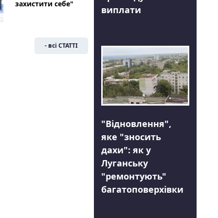
захистити себе"
виплати
- всі СТАТТІ
"Відновлення",
яке "зносить
дахи": як у
Луганську
"ремонтують"
багатоповерхівки