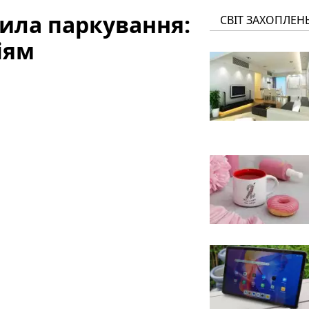
вила паркування:
СВІТ ЗАХОПЛЕН
іям