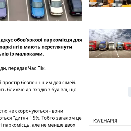
аджує обов'язкові паркомісця для
и паркінгів мають переглянути
ьків із малюками.
ди, передає Час Пік.
 простір безпечнішим для сімей.
ь ближче до входів з будівлі, що
істю не скорочуються - вони
ться "дитячі" 5%. Тобто загалом це
КУЛІНАРІЯ
і паркомісць, але не менше двох