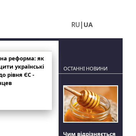
RU
UA
на реформа: як
ити українські
ОСТАННІ НОВИНИ
до рівня ЄС -
нцев
Чим відрізняється