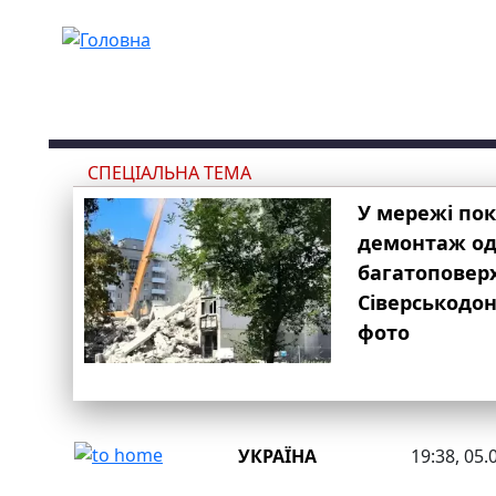
Перейти до основного вмісту
СПЕЦІАЛЬНА ТЕМА
У мережі по
демонтаж одн
багатоповер
Сіверськодон
фото
УКРАЇНА
19:38, 05.