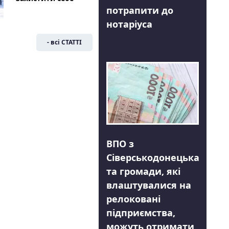
потрапити до
нотаріуса
- всі СТАТТІ
ВПО з
Сіверськодонецька
та громади, які
влаштувалися на
релоковані
підприємства,
можуть отримати