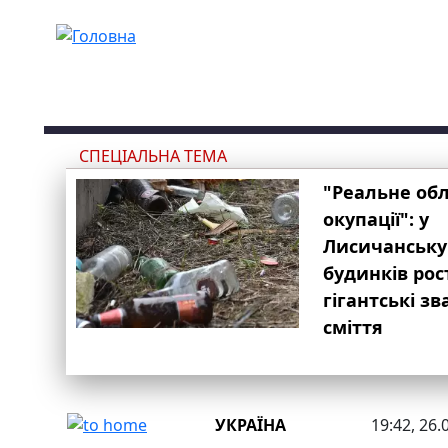
Перейти до основного вмісту
СПЕЦІАЛЬНА ТЕМА
"Реальне об
окупації": у
Лисичанську
будинків рос
гігантські з
сміття
УКРАЇНА
19:42, 26.