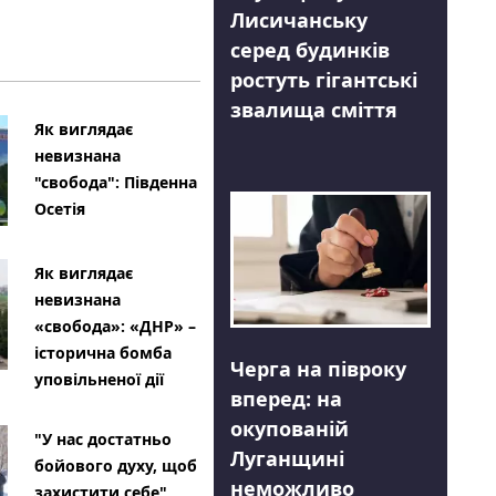
Лисичанську
серед будинків
ростуть гігантські
звалища сміття
Як виглядає
невизнана
"свобода": Південна
Осетія
Як виглядає
невизнана
«свобода»: «ДНР» –
історична бомба
Черга на півроку
уповільненої дії
вперед: на
окупованій
"У нас достатньо
Луганщині
бойового духу, щоб
неможливо
захистити себе"