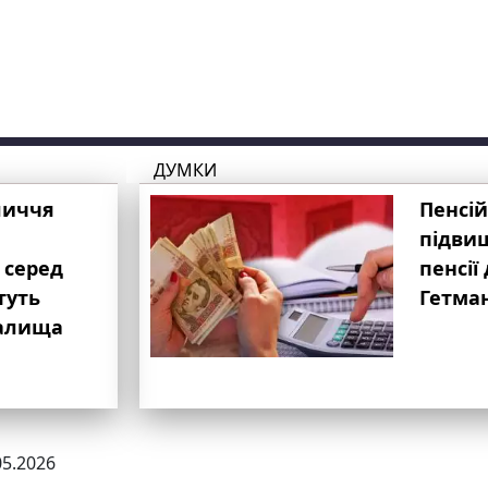
ДУМКИ
личчя
Пенсій
підвищ
 серед
пенсії 
туть
Гетма
валища
05.2026