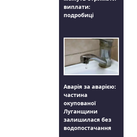
виплати:
подробиці
Аварія за аварією:
частина
окупованої
Луганщини
залишилася без
водопостачання