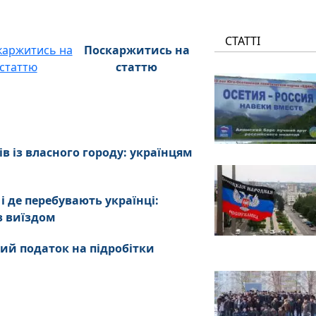
СТАТТІ
Поскаржитись на
статтю
в із власного городу: українцям
 де перебувають українці:
з виїздом
мий податок на підробітки