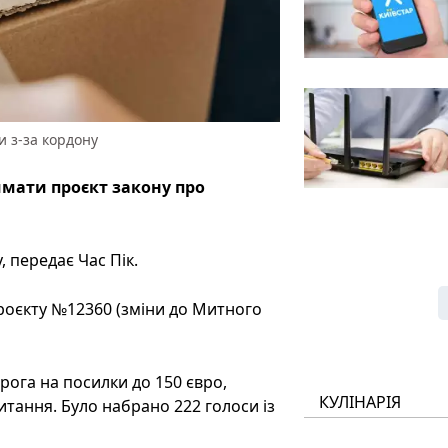
и з-за кордону
имати проєкт закону про
 передає Час Пік.
роєкту №12360 (зміни до Митного
рога на посилки до 150 євро,
КУЛІНАРІЯ
итання. Було набрано 222 голоси із