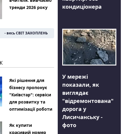
вчителя: вивчаємо
кондиціонера
тренди 2026 року
- весь СВІТ ЗАХОПЛЕНЬ
К
У мережі
Які рішення для
показали, як
бізнесу пропонує
виглядає
"Київстар": сервіси
"відремонтована"
для розвитку та
дорога у
оптимізації роботи
Лисичанську -
фото
Як купити
красивий номер