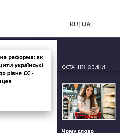
RU
UA
на реформа: як
ити українські
ОСТАННІ НОВИНИ
до рівня ЄС -
нцев
Чому слово