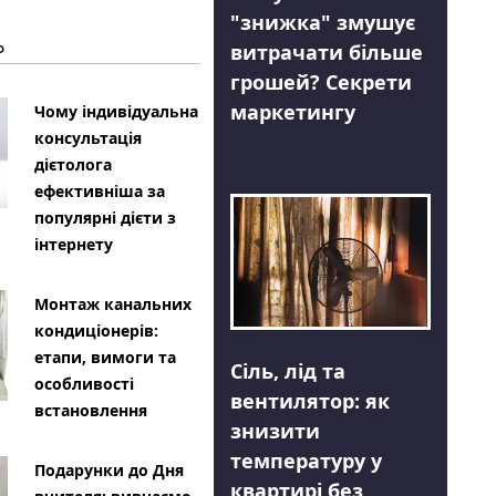
"знижка" змушує
Ь
витрачати більше
грошей? Секрети
маркетингу
Чому індивідуальна
консультація
дієтолога
ефективніша за
популярні дієти з
інтернету
Монтаж канальних
кондиціонерів:
етапи, вимоги та
Сіль, лід та
особливості
вентилятор: як
встановлення
знизити
температуру у
Подарунки до Дня
квартирі без