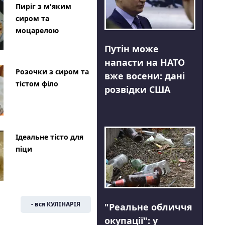
Пиріг з м'яким
сиром та
моцарелою
Путін може
напасти на НАТО
Розочки з сиром та
вже восени: дані
тістом філо
розвідки США
Ідеальне тісто для
піци
- вся КУЛІНАРІЯ
"Реальне обличчя
окупації": у