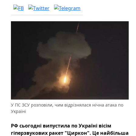
У ПС ЗСУ розповіли, чим відрізнялася нічна атака по
Україні
РФ сьогодні випустила по Україні вісім
гіперзвукових ракет "Циркон". Це найбільша