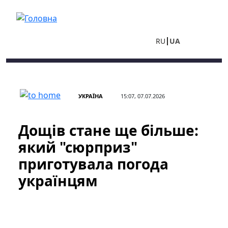
Перейти до основного вмісту
RU
UA
УКРАЇНА
15:07, 07.07.2026
Дощів стане ще більше:
який "сюрприз"
приготувала погода
українцям