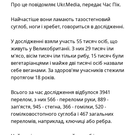
Про це повідомляє Ukr.Media, передає Час Пік.
Найчастіше вони ламають тазостегновий
суглоб, ноги і хребет, говориться в дослідженні.
У дослідженні взяли участь 55 тисяч осіб, що
живуть у Великобританії. З них 29 тисяч їли
м'ясо, вісім тисяч їли тільки рибу, 15 тисяч були
вегетаріанцями і майже дві тисячі осіб назвали
себе веганами. За здоров'ям учасників стежили
протягом 18 років.
Всього за час дослідження відбулося 3941
перелом, з них 566 - переломи руки, 889 -
зап'ястя, 945 - стегна, 366 - гомілки, 520 -
гомілковостопного суглоба і 467 загальних
переломів, наприклад, ключиці або ребра.