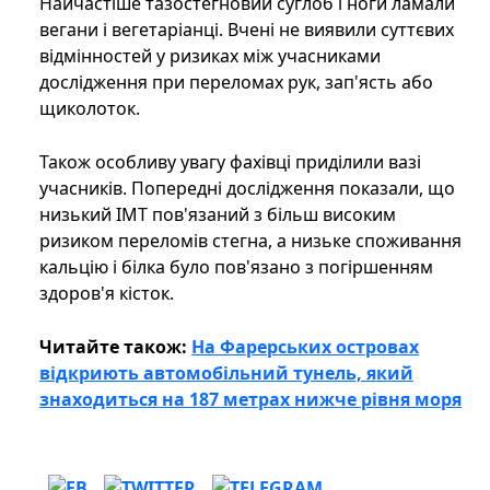
Найчастіше тазостегновий суглоб і ноги ламали
вегани і вегетаріанці. Вчені не виявили суттєвих
відмінностей у ризиках між учасниками
дослідження при переломах рук, зап'ясть або
щиколоток.
Також особливу увагу фахівці приділили вазі
учасників. Попередні дослідження показали, що
низький ІМТ пов'язаний з більш високим
ризиком переломів стегна, а низьке споживання
кальцію і білка було пов'язано з погіршенням
здоров'я кісток.
Читайте також:
На Фарерських островах
відкриють автомобільний тунель, який
знаходиться на 187 метрах нижче рівня моря