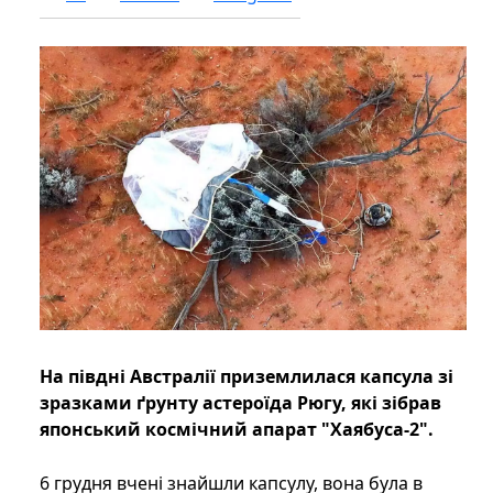
На півдні Австралії приземлилася капсула зі
зразками ґрунту астероїда Рюгу, які зібрав
японський космічний апарат "Хаябуса-2".
6 грудня вчені знайшли капсулу, вона була в