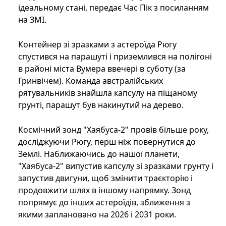
ідеальному стані, передає Час Пік з посиланням
на ЗМІ.
Контейнер зі зразками з астероїда Рюгу
спустився на парашуті і приземлився на полігоні
в районі міста Вумера ввечері в суботу (за
Гринвічем). Команда австралійських
рятувальників знайшла капсулу на піщаному
грунті, парашут був накинутий на дерево.
Космічний зонд "Хаябуса-2" провів більше року,
досліджуючи Рюгу, перш ніж повернутися до
Землі. Наближаючись до нашої планети,
"Хаябуса-2" випустив капсулу зі зразками грунту і
запустив двигуни, щоб змінити траєкторію і
продовжити шлях в іншому напрямку. Зонд
попрямує до інших астероїдів, зближення з
якими заплановано на 2026 і 2031 роки.